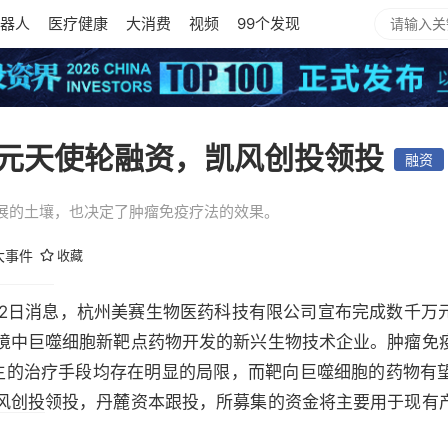
器人
医疗健康
大消费
视频
99个发现
元天使轮融资，凯风创投领投
融资
展的土壤，也决定了肿瘤免疫疗法的效果。
大事件
收藏
12）7月2日消息，杭州美赛生物医药科技有限公司宣布完成数千
境中巨噬细胞新靶点药物开发的新兴生物技术企业。肿瘤免
主的治疗手段均存在明显的局限，而靶向巨噬细胞的药物有
风创投
领投，丹麓资本跟投，所募集的资金将主要用于现有