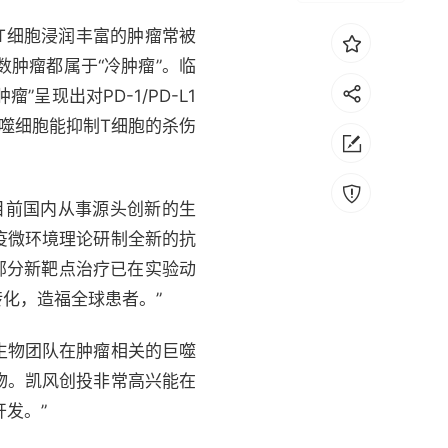
T细胞浸润丰富的肿瘤常被
数肿瘤都属于“冷肿瘤”。临
”呈现出对PD-1/PD-L1
噬细胞能抑制T细胞的杀伤
目前国内从事源头创新的生
疫微环境理论研制全新的抗
我们的部分新靶点治疗已在实验动
化，造福全球患者。”
生物团队在肿瘤相关的巨噬
物。凯风创投非常高兴能在
开发。”