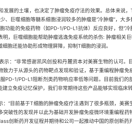
和发展的土壤，也决定了肿瘤免疫疗法的效果。总体来说，
润少、巨噬细胞等髓系细胞浸润较多的肿瘤是“冷肿瘤”，大多
功能的免疫药物（如PD-1/PD-L1抗体）反应良好，但“冷肿瘤
表明，巨噬细胞能帮助肿瘤逃逸免疫系统的杀伤: 肿瘤相关巨
噬细胞还能协助形成物理屏障，抑制T细胞的浸润。
士表示：“非常感谢凯风创投和丹麓资本对美赛生物的认可。
物致力于从源头的药物靶点发现和验证，基于重编程肿瘤免
ss），克服PD-1/PD-L1阻断剂类药物响应率低等问题。目前
能建立免疫记忆保护，我们非常期待这些产品能够实现临床转
示：“目前基于T细胞的肿瘤免疫疗法遇到了很多瓶颈，美赛
多突破性的发现并以此为基础开发肿瘤免疫微环境重编程药
n-class创新药开发征程并期待和公司一起推动中国的原创新药