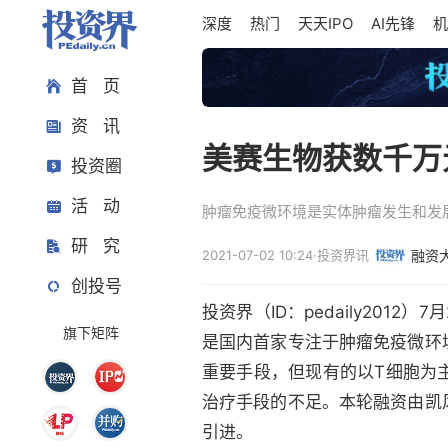
深度
热门
天天IPO
AI先锋
机
首 页
资 讯
美赛生物获数千万
投资圈
活 动
肿瘤免疫微环境是实体肿瘤发生和发
研 究
2021-07-02 10:24
·
投资界讯
融资
创投号
投资界（ID：pedaily20
旗下矩阵
是国内首家专注于肿瘤免疫微环
重要手段，但现有的以T细胞为
治疗手段的不足。本轮融资由
凯
引进。