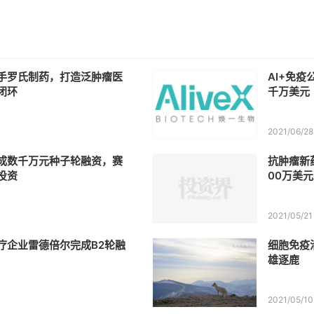
手罗氏制药，打造泛肿瘤医
AI+免
闭环
千万美元
2021/06/28
成数千万元种子轮融资，赛
抗肿瘤新
投资
00万美
2021/05/21
疗企业雷德倍尔完成B2轮融
细胞免疫
雄逐鹿
2021/05/10