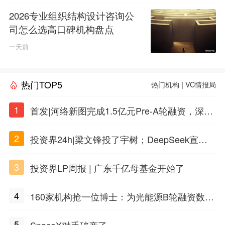
2026专业组织结构设计咨询公
司怎么选高口碑机构盘点
一天前
热门TOP5
热门机构
|
VC情报局
1
首发|河络新图完成1.5亿元Pre-A轮融资，深耕i
PSC原创细胞技术
2
投资界24h|梁文锋投了宇树；DeepSeek宣布
大幅涨价；贝恩资本买下贡茶
3
投资界LP周报 | 广东千亿母基金开始了
4
160家机构抢一位博士：为光能源B轮融资数亿
元
5
SpaceX对手破产了