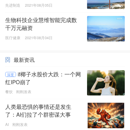
先进制造
2021年08月05日
生物科技企业慧维智能完成数
千万元融资
医疗健康
2021年08月04日
最新资讯
if椰子水股价大跌：一个网
深度
红IPO崩了
餐饮
刚刚发表
人类最恐惧的事情还是发生
了：AI们拉了个群密谋大事
AI
刚刚发表