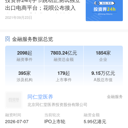
出口电商平台；花呗公布接入
央行征信系统进展；广州科技
2021年09月23日
创新母基金管理办法正式发布
金融服务数据总览
2098起
7803.24亿元
1854家
融资事件
融资总金额
企业
395家
179起
9.15万亿元
涉及机构
上市事件
A股总市值
同仁堂医养
金融服务
北京同仁堂医养投资股份有限公司
融资时间
当前轮次
融资金额
2026-07-07
IPO上市轮
5.95亿港元