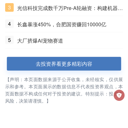
ent基础设施赛道
3
光信科技完成数千万Pre-A轮融资：构建机器理
解物质世界的光电智能体，定义Physical AI感
4
长鑫暴涨450%，合肥国资赚回10000亿
知闭环
5
大厂挤爆AI宠物赛道
去投资界看更多精彩内容
【声明：本页面数据来源于公开收集，未经核实，仅供展
示和参考。本页面展示的数据信息不代表投资界观点，本
页面数据不构成任何对于投资的建议。特别提示：投资有
风险，决策请谨慎。】