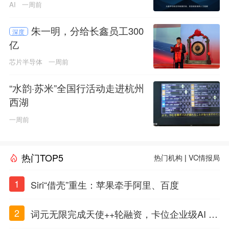
AI
一周前
朱一明，分给长鑫员工300
深度
亿
芯片半导体
一周前
“水韵·苏米”全国行活动走进杭州
西湖
一周前
热门TOP5
热门机构
|
VC情报局
1
Siri“借壳”重生：苹果牵手阿里、百度
2
词元无限完成天使++轮融资，卡位企业级AI Ag