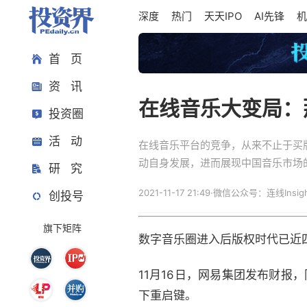
深度
热门
天天IPO
AI先锋
机
首 页
资 讯
在线音乐大变局：
投资圈
活 动
在线音乐平台的竞争，从来不止于买
动自身发展，进而展现中国音乐市场
研 究
2021-11-17 21:49
·
微信公众号：连线Insigh
创投号
旗下矩阵
数字音乐圈进入后版权时代已近
11月16日，网易集团发布财报
下重启键。