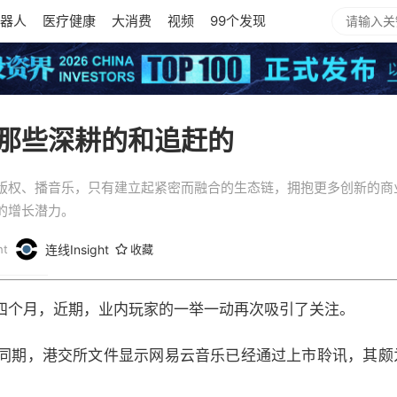
器人
医疗健康
大消费
视频
99个发现
那些深耕的和追赶的
版权、播音乐，只有建立起紧密而融合的生态链，拥抱更多创新的商
的增长潜力。
t
连线Insight
收藏
四个月，近期，业内玩家的一举一动再次吸引了关注。
，同期，港交所文件显示网易云音乐已经通过上市聆讯，其颇