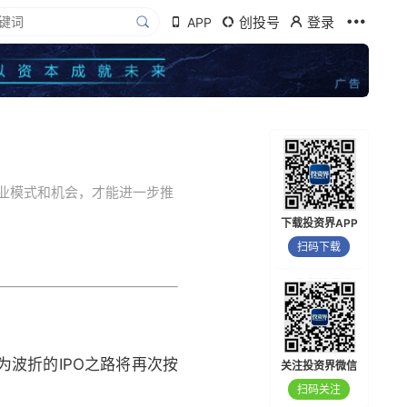
创投号
登录
APP
业模式和机会，才能进一步推
下载投资界APP
扫码下载
为波折的IPO之路将再次按
关注投资界微信
扫码关注