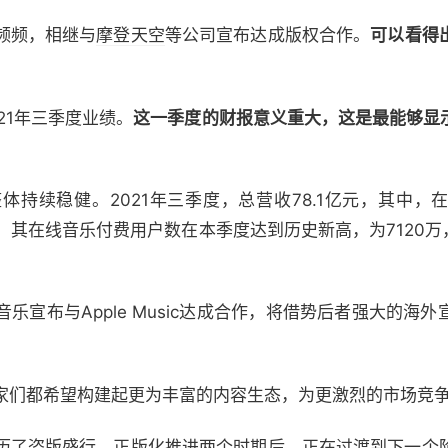
频频，相继与
摩登天空
等公司宣布达成版权合作。
可以看得
21年三季度业绩。
这一季度的财报意义重大，这是最能够显
体持续稳健。2021年三季度，总营收78.1亿元，其中，
之外，其在线音乐付费用户数在本季度达到历史新高，为7120万
乐宣布与Apple Music达成合作，将借势后者强大的海
家们都希望构建起更为丰富的内容生态，为更激烈的市场竞
历了盗版盛行、正版化推进两个时期后，正在过渡到下一个