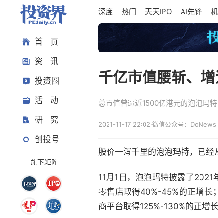
深度
热门
天天IPO
AI先锋
机
首 页
资 讯
千亿市值腰斩、增
投资圈
活 动
总市值曾逼近1500亿港元的泡泡玛
研 究
2021-11-17 22:02
·
微信公众号：DoNews
创投号
股价一泻千里的泡泡玛特，已经
旗下矩阵
11月1日，泡泡玛特披露了202
零售店取得40%-45%的正增长
商平台取得125%-130%的正增