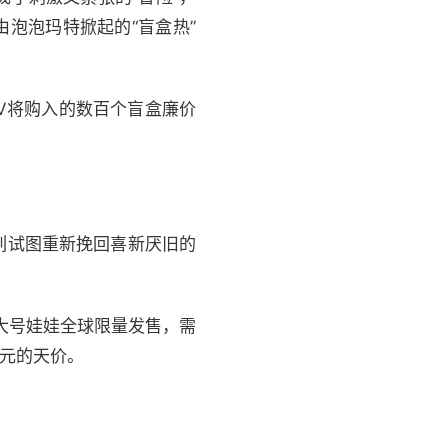
泡泡玛特掀起的“盲盒热”
V将购入的数百个盲盒廉价
列试图重新挽回喜新厌旧的
种大号娃娃全球限量发售，需
9元的天价。