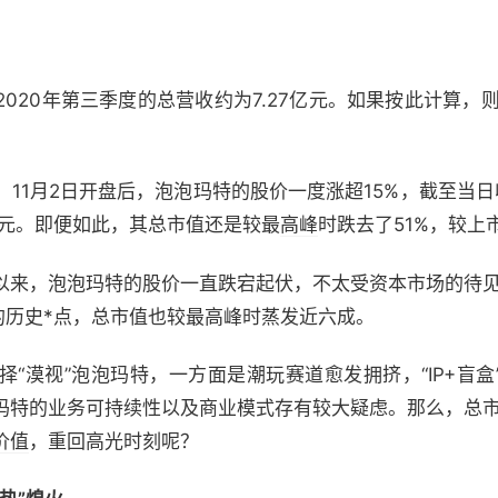
020年第三季度的总营收约为7.27亿元。如果按此计算，则
11月2日开盘后，泡泡玛特的股价一度涨超15%，截至当日收
亿港元。即便如此，其总市值还是较最
高峰
时跌去了51%，较上市
以来，泡泡玛特的股价一直跌宕起伏，不太受资本市场的待见。
元的历史*点，总市值也较最高峰时蒸发近六成。
“漠视”泡泡玛特，一方面是潮玩赛道愈发拥挤，“IP+盲
玛特的业务可持续性以及商业模式存有较大疑虑。那么，总市值
价值
，重回高光时刻呢？