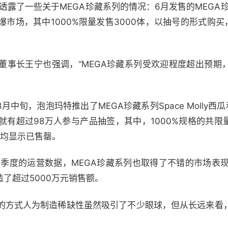
露了一些关于MEGA珍藏系列的情况：6月发售的MEGA珍藏系列
市场，其中1000%限量发售3000体，以抽号的形式购买
董事长
王宁
也强调，“MEGA珍藏系列受欢迎程度超出预期
中旬，泡泡玛特推出了MEGA珍藏系列Space Molly西瓜和S
有超过98万人参与产品抽签，其中，1000%规格的共限量发
后均显示已售罄。
三季度的运营数据，MEGA珍藏系列也取得了不错的市场表现
造了超过5000万元销售额。
的方式人为制造稀缺性虽然吸引了不少眼球，但从长远来看