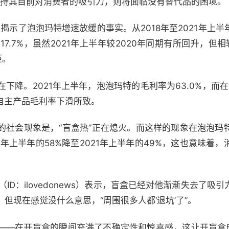
能保持其目前对消费者的吸引力，则将面临没有替代品的困境。
也揭示了泡泡玛特增速放缓的事实。从2018年至2021年上
3%和117.7%，虽然2021年上半年较2020年同期有所回升，但相
距。
下降。2021年上半年，泡泡玛特的毛利率为63.0%，而在
由自主产品毛利率下滑所致。
的社会现象是，“盲盒热”正在熄火。而这样的现象在泡泡玛
9年上半年的58%降至2021年上半年的49%，这也意味着
s（ID：ilovedonews）表示，盲盒已经对他渐渐失去了
，但现在感觉没什么意思，“
周围
很多人都‘退坑’了”。
——在开盲盒的瞬间充满了不确定性和惊喜感，这让开盲盒成