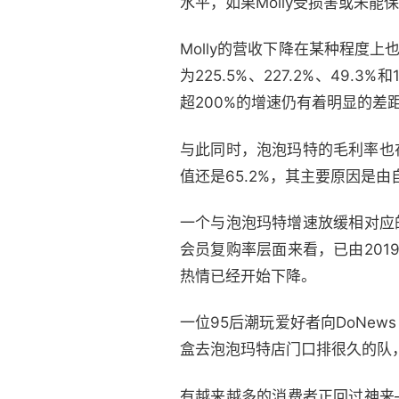
水平，如果Molly受损害或未
Molly的营收下降在某种程度上
为225.5%、227.2%、49.
超200%的增速仍有着明显的差
与此同时，泡泡玛特的毛利率也在
值还是65.2%，其主要原因是
一个与泡泡玛特增速放缓相对应
会员复购率层面来看，已由201
热情已经开始下降。
一位95后潮玩爱好者向DoNew
盒去泡泡玛特店门口排很久的队
有越来越多的消费者正回过神来