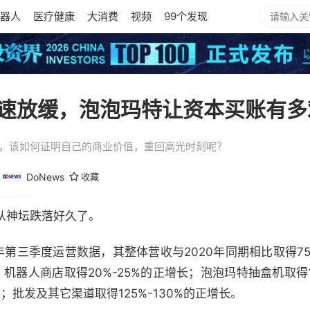
器人
医疗健康
大消费
视频
99个发现
速放缓，泡泡玛特让资本买账有多
特，该如何证明自己的商业价值，重回高光时刻呢？
DoNews
收藏
从神坛跌落好久了。
1年第三季度运营数据，其整体营收与2020年同期相比取得75
；机器人商店取得20%-25%的正增长；泡泡玛特抽盒机取得1
长；批发及其它渠道取得125%-130%的正增长。