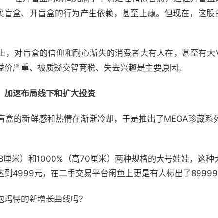
购买盲盒、开盲盒的行为产生依赖，甚至上瘾。但现在，这股由
上，对盲盒的信仰和耐心渐失的消费者大有人在，甚至有大
溢价严重、被质疑交智商税、失去兴趣是主要原因。
、加速布局线下和扩大投资
盲盒的新鲜感和热情在渐渐冷却，于是推出了MEGA珍藏系
28厘米）和1000%（高70厘米）两种规格的大号娃娃，这
到4999元，在二手交易平台闲鱼上更是有人标出了8999
泡玛特的新增长曲线吗？