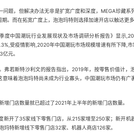
一问题，但解决办法无非是扩宽广度和深度，MEGA珍藏系
命周期。而在拓宽广度上，泡泡玛特则选择加速开店以触达更
*季度中国潮玩行业发展现状及市场调研分析报告》显示,2
了71.3%,受疫情影响,2020年中国潮玩市场规模增速有所下降,
.3亿元。
。弗若斯特沙利文的报告指出，2019年，按零售价值计，
%。这意味着泡泡玛特尚未成为行业寡头，中国潮玩市场仍有广
的新增门店数量就已超过了2021年上半年的新增门店数量。
开了35家线下零售门店，从215家增至250家；新开机器人
泡泡玛特新增线下零售门店32家、机器人商店126家。