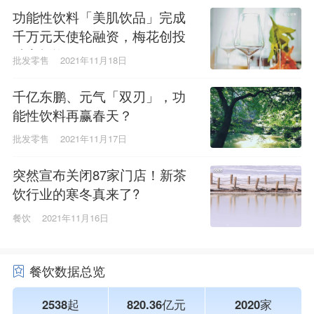
功能性饮料「美肌饮品」完成
千万元天使轮融资，梅花创投
独家投资
批发零售
2021年11月18日
千亿东鹏、元气「双刃」，功
能性饮料再赢春天？
批发零售
2021年11月17日
突然宣布关闭87家门店！新茶
饮行业的寒冬真来了?
餐饮
2021年11月16日
餐饮数据总览
2538起
820.36亿元
2020家