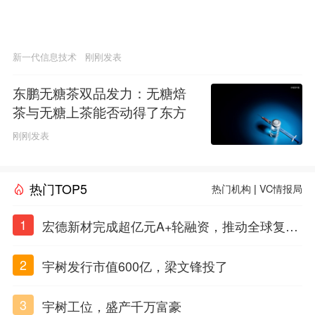
新一代信息技术
刚刚发表
东鹏无糖茶双品发力：无糖焙
茶与无糖上茶能否动得了东方
树叶的茶饮江山
刚刚发表
热门TOP5
热门机构
|
VC情报局
1
宏德新材完成超亿元A+轮融资，推动全球复合
材料工程化应用
2
宇树发行市值600亿，梁文锋投了
3
宇树工位，盛产千万富豪