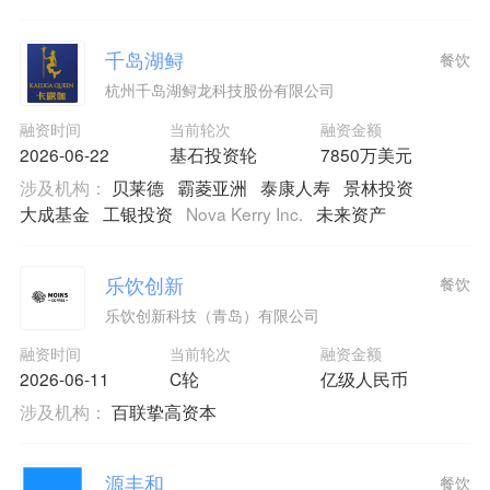
千岛湖鲟
餐饮
杭州千岛湖鲟龙科技股份有限公司
融资时间
当前轮次
融资金额
2026-06-22
基石投资轮
7850万美元
涉及机构：
贝莱德
霸菱亚洲
泰康人寿
景林投资
大成基金
工银投资
Nova Kerry Inc.
未来资产
乐饮创新
餐饮
乐饮创新科技（青岛）有限公司
融资时间
当前轮次
融资金额
2026-06-11
C轮
亿级人民币
涉及机构：
百联挚高资本
源丰和
餐饮