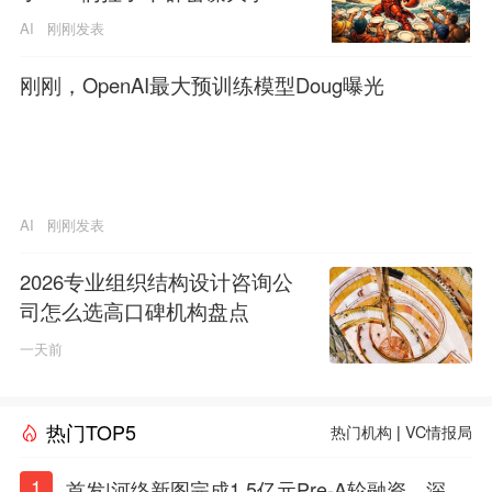
AI
刚刚发表
刚刚，OpenAI最大预训练模型Doug曝光
AI
刚刚发表
2026专业组织结构设计咨询公
司怎么选高口碑机构盘点
一天前
热门TOP5
热门机构
|
VC情报局
1
首发|河络新图完成1.5亿元Pre-A轮融资，深耕i