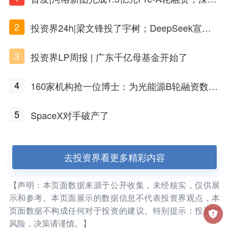
PSC原创细胞技术
2
投资界24h|梁文锋投了宇树；DeepSeek宣布
大幅涨价；贝恩资本买下贡茶
3
投资界LP周报 | 广东千亿母基金开始了
4
160家机构抢一位博士：为光能源B轮融资数亿
元
5
SpaceX对手破产了
去投资界看更多精彩内容
【声明：本页面数据来源于公开收集，未经核实，仅供展
示和参考。本页面展示的数据信息不代表投资界观点，本
页面数据不构成任何对于投资的建议。特别提示：投资有
风险，决策请谨慎。】