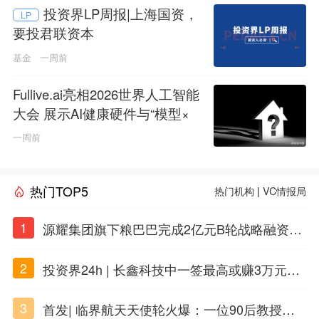
投资界LP周报|上海国资，
LP
要投君联资本
基金
一周前
Fullive.ai亮相2026世界人工智能
大会 展示AI健康硬件与“模型×
本体”创新技术路径
一周前
热门TOP5
热门机构
|
VC情报局
1
源耀集团旗下粮巴巴完成2亿元B轮战略融资，
衢州国资入局共筑农牧数字产业新生态
2
投资界24h | 长鑫科技中一签最高或赚3万元；
DeepSeek准备明年上市；合肥产投设立50亿
3
首发| 临界航天天使轮火爆：一位90后教授用A
兴质新域基金