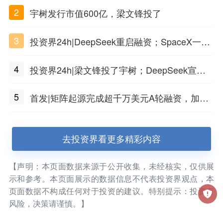
PSC原创细胞技术
2
宇树发行市值600亿，梁文锋投了
3
投资界24h|DeepSeek重启融资；SpaceX一夜
市值蒸发1.5万亿；上海国投，一举投7家GP
4
投资界24h|梁文锋投了宇树；DeepSeek宣布
大幅涨价；贝恩资本买下贡茶
5
首发|矩阵起源完成超千万美元A轮融资，加速
企业级AI基础设施研发
去投资界看更多精彩内容
【声明：本页面数据来源于公开收集，未经核实，仅供展
示和参考。本页面展示的数据信息不代表投资界观点，本
页面数据不构成任何对于投资的建议。特别提示：投资有
风险，决策请谨慎。】