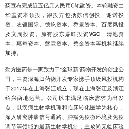
药宣布完成近五亿元人民币C轮融资。本轮融资由
华盖资本
领投，跟投方包括
苏信创投、谢诺投
资、
农银国际
、德屹资本、
乔景资本
、百度风投
及文周投资
。原有股东
鼎晖投资
VGC、清池资
本、惠每资本、
磐霖资本
、善金资本
等机构继续
加持。
劲方医药是一家致力于“全球新”药物开发的创业公
司，由资深海归药物开发专家携手顶级风投机构
于2017年在上海张江成立，现在上海张江及浙江
绍兴两地运营。公司以未满足临床需求为出发
点，以疾病生物学机理和临床转化医学为核心，
深入研究肿瘤信号通路、肿瘤免疫微环境及免疫
调节等领域的最新生物学机制，主攻尚无临床验