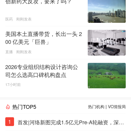
创新药大反攻，要来了吗？
医药
刚刚发表
美国本土直播带货，长出一头 2
00 亿美元「巨兽」
直播
刚刚发表
2026专业组织结构设计咨询公
司怎么选高口碑机构盘点
17小时前
热门TOP5
热门机构
|
VC情报局
1
首发|河络新图完成1.5亿元Pre-A轮融资，深耕i