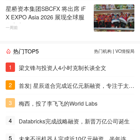
星桥资本集团SBCFX 将出席 iF
X EXPO Asia 2026 展现全球服
务实力
一周前
热门TOP5
热门机构
|
VC情报局
1
梁文锋与投资人4小时克制长谈全文
2
首发| 星辰道合完成近亿元新融资，专注于太空
态势感知和商业航天
3
梅西，投了李飞飞的World Labs
4
Databricks完成战略融资，新晋万亿公司诞生
5
未来不远机器人完成近10亿元融资，半年连获