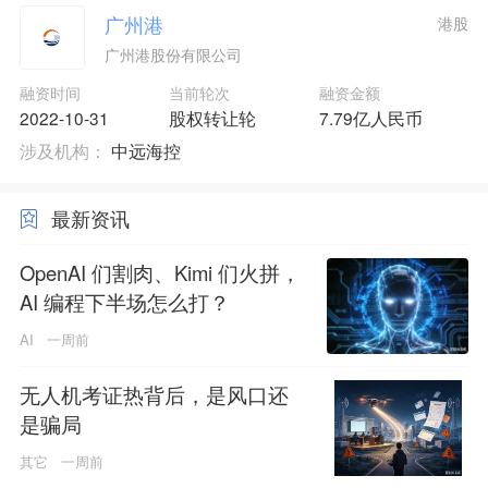
广州港
港股
广州港股份有限公司
融资时间
当前轮次
融资金额
2022-10-31
股权转让轮
7.79亿人民币
涉及机构：
中远海控
最新资讯
OpenAI 们割肉、Kimi 们火拼，
AI 编程下半场怎么打？
AI
一周前
无人机考证热背后，是风口还
是骗局
其它
一周前