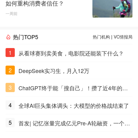
如何重构消费者信任？
一周前
热门TOP5
热门机构
|
VC情报局
1
从看球赛到卖美食，电影院还能装下什么？
2
DeepSeek实习生，月入12万
3
ChatGPT终于能「搜自己」！攒了近4年的对
话，一键翻出
4
全球AI巨头集体调头：大模型的价格战结束了
5
首发| 记忆张量完成亿元Pre-A轮融资，一个上
海团队火了