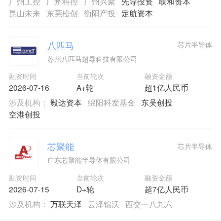
广州工控
广州科控
广州兴聚
先导投资
联和资本
昆山未来
东莞松创
衡阳产投
定航资本
八匹马
芯片半导体
苏州八匹马超导科技有限公司
融资时间
当前轮次
融资金额
2026-07-16
A+轮
超1亿人民币
涉及机构：
毅达资本
绵阳科发基金
东吴创投
空港创投
芯聚能
芯片半导体
广东芯聚能半导体有限公司
融资时间
当前轮次
融资金额
2026-07-15
D+轮
超7亿人民币
涉及机构：
万联天泽
云泽锦沃
西交一八九六