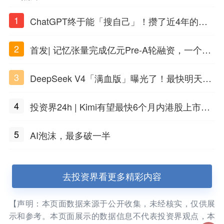
1
ChatGPT终于能「搜自己」！攒了近4年的对
话，一键翻出
2
首发| 记忆张量完成亿元Pre-A轮融资，一个上
海团队火了
3
DeepSeek V4「满血版」曝光了！最快明天发
布
4
投资界24h | Kimi有望最快6个月内港股上市；
任泽平回应解散VIP群；中际旭创又要IPO了
5
AI泡沫，最多破一半
去投资界看更多精彩内容
【声明：本页面数据来源于公开收集，未经核实，仅供展
示和参考。本页面展示的数据信息不代表投资界观点，本