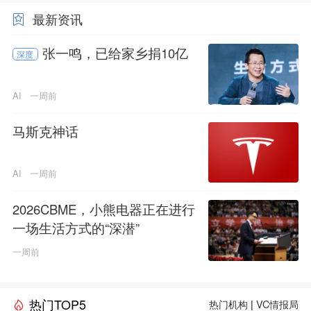
最新资讯
张一鸣，已给家乡捐10亿
深度
AI
一周前
马斯克神话
AI
一周前
2026CBME，小熊电器正在进行
一场生活方式的“深潜”
一周前
热门TOP5
热门机构
|
VC情报局