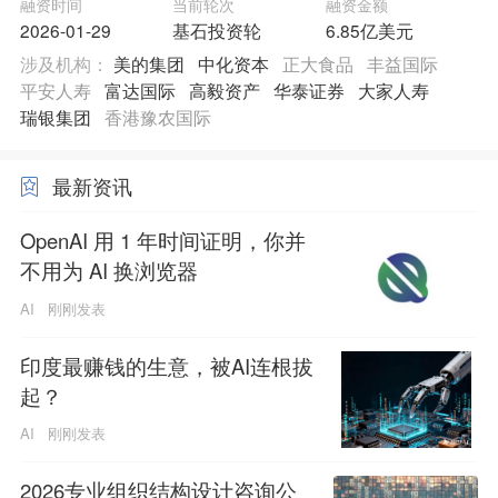
融资时间
当前轮次
融资金额
2026-01-29
基石投资轮
6.85亿美元
涉及机构：
美的集团
中化资本
正大食品
丰益国际
平安人寿
富达国际
高毅资产
华泰证券
大家人寿
瑞银集团
香港豫农国际
最新资讯
OpenAI 用 1 年时间证明，你并
不用为 AI 换浏览器
AI
刚刚发表
印度最赚钱的生意，被AI连根拔
起？
AI
刚刚发表
2026专业组织结构设计咨询公