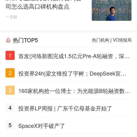
司怎么选高口碑机构盘点
一天前
热门TOP5
热门机构
|
VC情报局
1
首发|河络新图完成1.5亿元Pre-A轮融资，深耕i
PSC原创细胞技术
2
投资界24h|梁文锋投了宇树；DeepSeek宣布
大幅涨价；贝恩资本买下贡茶
3
160家机构抢一位博士：为光能源B轮融资数亿
元
4
投资界LP周报 | 广东千亿母基金开始了
5
SpaceX对手破产了