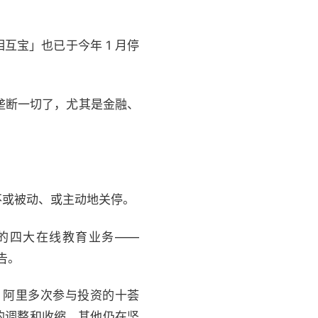
相互宝」也已于今年 1 月停
垄断一切了，尤其是金融、
不或被动、或主动地关停。
教育的四大在线教育业务——
告。
年。阿里多次参与投资的十荟
围的调整和收缩，其他仍在坚