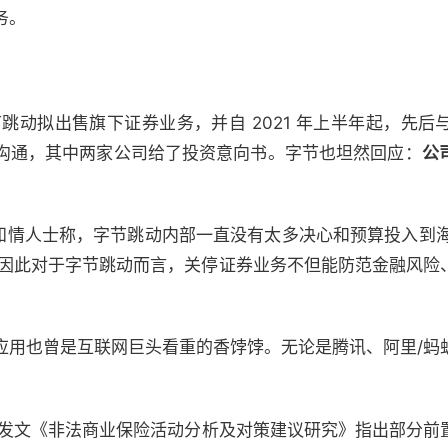
务。
节跳动拟出售旗下证券业务，并自 2021 年上半年起，先后
沟通，其中两家公司给了投资意向书。字节也坦然回应：
公
 援引知情人士称，字节跳动内部一直没有太多决心和预算投入到海
 万。因此对于字节跳动而言，关停证券业务不但能防范金融风
应用也曾是互联网巨头看重的香饽饽。无论是腾讯、阿里/蚂
银保监会发文《非法商业保险活动分析及对策建议研究》指出部分