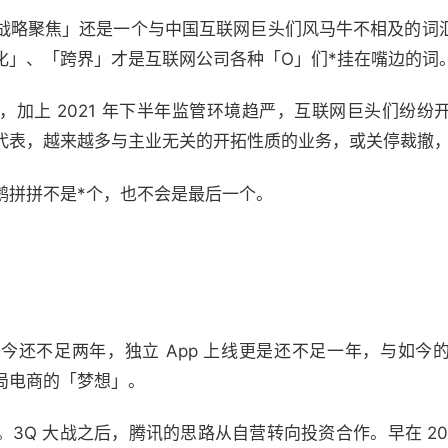
战略聚焦」还是一个与中国互联网巨头们风马牛不相及的词
化」、「跨界」才是互联网公司各种「O」们*挂在嘴边的词
，加上 2021 年下半年监管环境趋严，互联网巨头们纷纷
代表，越来越多与主业无关的开拓性质的业务，或关停裁撤
鹅拼拼不是*个，也不会是最后一个。
今还不足两年，独立 App 上线更是还不足一年，与如今
局电商的「梦想」。
3Q 大战之后，腾讯的思路从自营转向投资合作。早在 20