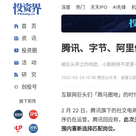
深度
热门
天天IPO
AI先锋
机
首 页
资 讯
腾讯、字节、阿里
投资圈
活 动
被巨头弃之的鸡肋，小鹅拼拼不是第
研 究
2022-02-24 13:30
·
微信公众号：极客公
创投号
互联网巨头们「跑马圈地」的时
旗下矩阵
2 月 22 日，腾讯旗下的社交
序
仍在运营。腾讯回应称，
此次
围内重新选择匹配岗位。