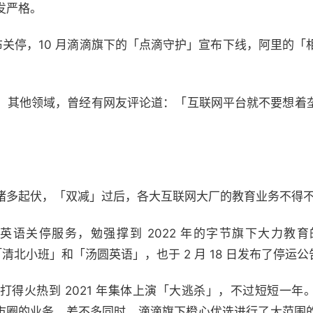
发严格。
」宣布关停，10 月滴滴旗下的「点滴守护」宣布下线，阿里的「
」其他领域，曾经有网友评论道：「互联网平台就不要想着
诸多起伏，「双减」过后，各大互联网大厂的教育业务不得
开心鼠英语关停服务，勉强撑到 2022 年的字节旗下大力
「清北小班」和「汤圆英语」，也于 2 月 18 日发布了停运公
 年打得火热到 2021 年集体上演「大逃杀」，不过短短一
 个城市圈的业务，差不多同时，滴滴旗下橙心优选进行了大范