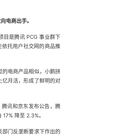
次向电商出手。
目是腾讯 PCG 事业群下
，走依托用户社交网的商品推
过的电商产品相似，小鹅拼
上亿月活，形成了鲜明的对
 日，腾讯和京东发布公告，腾
% 降至 2.3%。
关部门反垄断要求下作出的