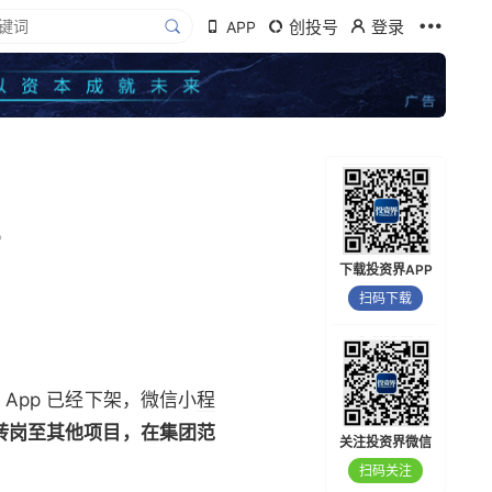
创投号
登录
APP
。
下载投资界APP
扫码下载
App 已经下架，微信小
程
转岗至其他项目，在集团范
关注投资界微信
扫码关注