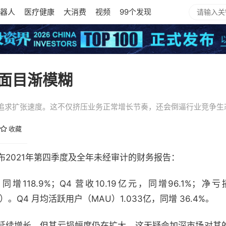
器人
医疗健康
大消费
视频
99个发现
面目渐模糊
追求扩张速度。这不仅挤压业务正常增长节奏，还会倒逼行业竞争生
收藏
）公布2021年第四季度及全年未经审计的财务报告：
同增118.9%；Q4 营收10.19亿元，同增96.1%；净
亿元）。Q4 月均活跃用户（MAU）1.033亿，同增 36.4%。
旧在延续增长，但其亏损幅度仍在扩大，这无疑会加深市场对其