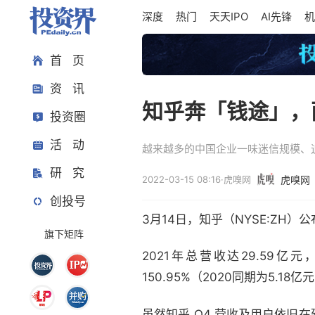
深度
热门
天天IPO
AI先锋
机
首 页
资 讯
知乎奔「钱途」，
投资圈
活 动
越来越多的中国企业一味迷信规模、
研 究
2022-03-15 08:16
·
虎嗅网
虎嗅网
创投号
3月14日，知乎（NYSE:ZH
旗下矩阵
2021年总营收达29.59亿元，
150.95%（2020同期为5.18
虽然知乎 Q4 营收及用户依