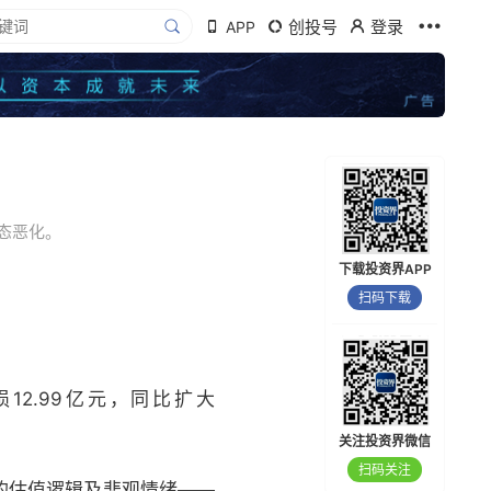
创投号
登录
APP
态恶化。
下载投资界APP
扫码下载
亏损12.99亿元，同比扩大
关注投资界微信
扫码关注
的估值逻辑及悲观情绪——