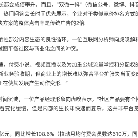
长都会成倍攀升。而且，“双微一抖”（微信公号、微博、抖
，热门问答会长时间优先展示，企业对于类似竞价排名方式
决方案的整体点击率是传统广告的2倍。
牺牲部分内容生态的良性循环。一位互联网分析师向虎嗅解
试图平衡社区与商业化之间的冲突。
速，付费小说、视频直播以及为加重公域流量掌控和分配权
业务验收期，但商业上的增长难以弥合平台扩张失当而变成o
正在使其发展产生动作变形。”
时间沉淀，一位产品经理形象向虎嗅表示，“社区产品要有个
看变化缓慢，但是内部的生长却快速而复杂，这并非平台
亿元，同比增长108.6%（拉动月均付费会员数达610万，同