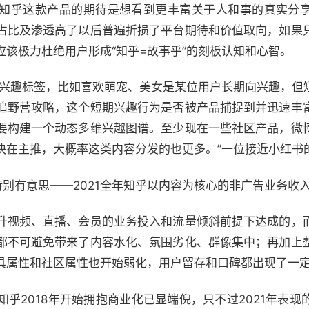
知乎这款产品的期待是想看到更丰富关于人和事的真实分
占比及渗透高了以后普遍折损了平台期待和价值取向，如果
该极力杜绝用户形成“知乎=故事乎”的刻板认知和心智。
兴趣标签，比如喜欢萌宠、美女是某位用户长期向兴趣，但
追野营攻略，这个短期兴趣行为是否被产品捕捉到并迅速丰
要构建一个动态多维兴趣图谱。至少现在一些社区产品，微
块在主推，大概率这类内容分发的也更多。”一位接近小红书
特别有意思——2021全年知乎以内容为核心的非广告业务收入
升视频、直播、会员的业务投入和流量倾斜前提下达成的，
都不可避免带来了内容水化、氛围劣化、群像集中；再加上
具属性和社区属性也开始弱化，用户留存和口碑都出现了一
乎2018年开始拥抱商业化已显端倪，只不过2021年表