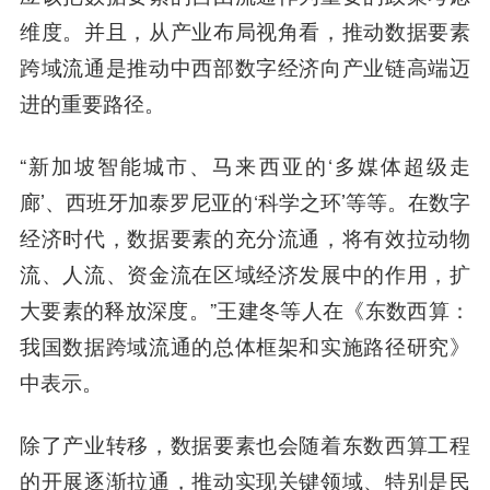
维度。并且，从产业布局视角看，推动数据要素
跨域流通是推动中西部数字经济向产业链高端迈
进的重要路径。
“新加坡智能城市、马来西亚的‘多媒体超级走
廊’、西班牙加泰罗尼亚的‘科学之环’等等。在数字
经济时代，数据要素的充分流通，将有效拉动物
流、人流、资金流在区域经济发展中的作用，扩
大要素的释放深度。”王建冬等人在《东数西算：
我国数据跨域流通的总体框架和实施路径研究》
中表示。
除了产业转移，数据要素也会随着东数西算工程
的开展逐渐拉通，
推动实现关键领域、特别是民