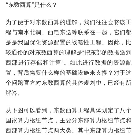
“东数西算”是什么？
为了便于对东数西算的理解，我们往往会将该工
程与南水北调、西电东送等联系在一起，它们都
是是我国优化资源配置的战略性工程。因此，比
较通俗的对东数西算的理解是“把东部的数据送到
西部进行存储和计算”。如此进行数据的资源配
置，背后需要什么样的基础设施来支撑？对于这
个问题官方对东数西算的具体规划中，已经有所
解答。
从下图可以看到，
东数西算工程具体划定了八个
国家算力枢纽节点，主要分东部算力枢纽节点和
西部算力枢纽节点两大类。
其中东部算力枢纽节