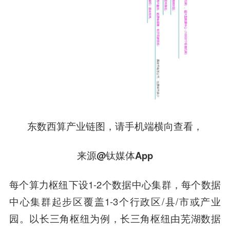
东数西算产业链图，请手机端横向查看，
来源@
钛媒体
App
每个算力枢纽下设1-2个数据中心集群，每个数据
中心集群起步区覆盖1-3个行政区/县/市或产业
园。以长三角枢纽为例，长三角枢纽由芜湖数据