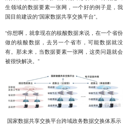
生领域的数据要素一张网，
一个好的例子是，我
国目前建设的“国家数据共享交换平台”。
“你想啊，就拿现在的核酸数据来说，在一个省份
做的核酸数据，去另一个省市，可能数据就没
有。那未来，当数据要素一张网，这类问题就会
被很快解决。”
国家数据共享交换平台跨域政务数据交换体系示