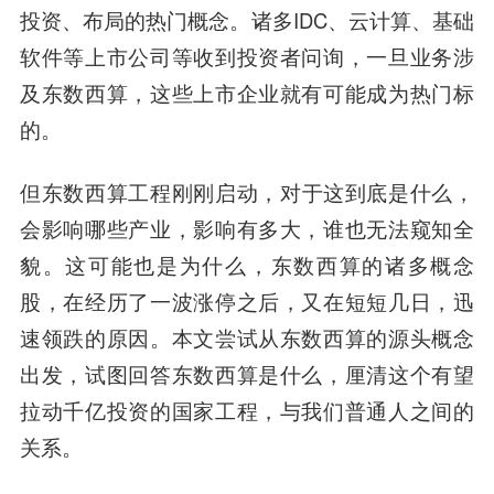
投资、布局的热门概念。诸多IDC、云计算、基础
软件等上市公司等收到投资者问询，一旦业务涉
及东数西算，这些上市企业就有可能成为热门标
的。
但东数西算工
程刚
刚启动，对于这到底是什么，
会影响哪些产业，影响有多大，谁也无法窥知全
貌。这可能也是为什么，东数西算的诸多概念
股，在经历了一波涨停之后，又在短短几日，迅
速领跌的原因。本文尝试从东数西算的源头概念
出发，试图回答东数西算是什么，厘清这个有望
拉动千亿投资的国家工程，与我们普通人之间的
关系。