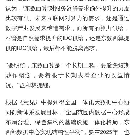
认为，“东数西算”对服务器等需求额外提升的力度
比较有限。未来互联网对算力的需求，还是通过
数字产业发展来缔造需求，而所有的算力供给，
不管是自然需求提升的IDC供给，还是东数西算提
供的IDC供给，最后都不能脱离需求。
“要明确，东数西算是一个长期工程，要避免短期
炒作概念，要着眼于长期去看企业的收益情
况。”盘和林提醒。
根据《意见》中提到得全国一体化大数据中心协
同创新体系发展目标，“全国范围内数据中心形成
布局合理、绿色集约的基础设施一体化格局，东
西部数据中心实现结构性平衡”，要在2025年，也