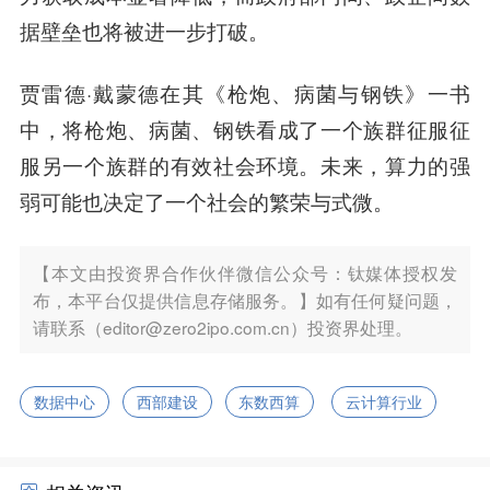
据壁垒也将被进一步打破。
贾雷德·戴蒙德在其《枪炮、病菌与钢铁》一书
中，将枪炮、病菌、钢铁看成了一个族群征服征
服另一个族群的有效社会环境。未来，算力的强
弱可能也决定了一个社会的繁荣与式微。
【本文由投资界合作伙伴微信公众号：钛媒体授权发
布，本平台仅提供信息存储服务。】如有任何疑问题，
请联系（editor@zero2ipo.com.cn）投资界处理。
数据中心
西部建设
东数西算
云计算行业