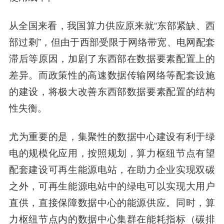
从全国来看，我国算力供应原来就“东部紧缺、西
部过剩”，但由于西部受限于网络带宽、电网配套
滞后等原因，加剧了东西部在数据要素配置上的
差异。
而政策性的高速数据传输网络等配套设施
的建设，将极大改善东西部数据要素配置的结构
性失衡。
尤为重要的是，集聚性的数据中心建设有利于绿
电的规模化应用，按照规划，算力枢纽节点有望
配套建设
可再生能源
电站，在助力企业实现双碳
之外，可再生能源电站中的绿电可以实现大用户
直供，直接保障数据中心的能源供应。同时，算
力枢纽节点内的数据中心集群在能耗指标（碳排