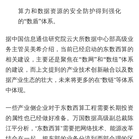
算力和数据资源的安全防护得到强化
的
“数盾”体系。
据中国信息通信研究院云大所数据中心部高级业
务主管吴美希介绍，
当前已经启动的东数西算的
相关建设，主要还是聚焦在“数网”和“数纽”体系
的建设，
而上文提到的产业技术创新融合以及数
据产业生态的壮大，未来将更多的在“数链”等体系
中体现。
一些产业侧企业对于东数西算工程需要长期投资
的属性也已经做好准备。
万国数据
高级副总裁陈
江平分析，“东数西算”需要把网络技术、能源改革
结合在一起，把东部的业务分流到西部合理的区