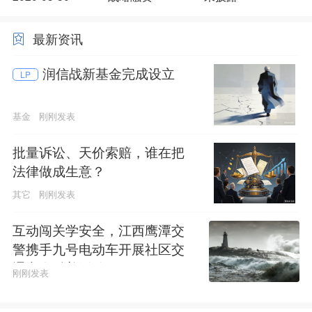
最新资讯
润信战新基金完成设立
LP
基金
刚刚发表
批量诉讼、天价索赔，谁在把
法律做成生意？
其它
刚刚发表
互动闯关学安全，江西鹰潭交
警携手九号电动车开展社区交
通安全科普活动
刚刚发表