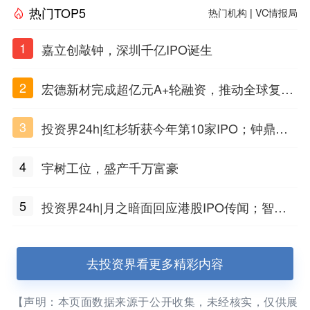
热门TOP5
热门机构
|
VC情报局
1
嘉立创敲钟，深圳千亿IPO诞生
2
宏德新材完成超亿元A+轮融资，推动全球复合
材料工程化应用
3
投资界24h|红杉斩获今年第10家IPO；钟鼎投
出一个千亿IPO；SpaceX腰斩，马斯克财富缩
4
宇树工位，盛产千万富豪
水
5
投资界24h|月之暗面回应港股IPO传闻；智元
公布合伙人团队阵容；潮汕女首富又要敲钟了
去投资界看更多精彩内容
【声明：本页面数据来源于公开收集，未经核实，仅供展