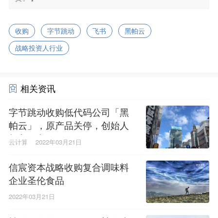
收购
字节跳动
飞书
黑帕云
战略投资人行业
相关资讯
字节跳动收购低代码公司「黑
帕云」，原产品关停，创始人
加入飞书
云计算
2022年03月21日
信宸资本战略收购复合调味料
企业圣伦食品
2022年03月21日