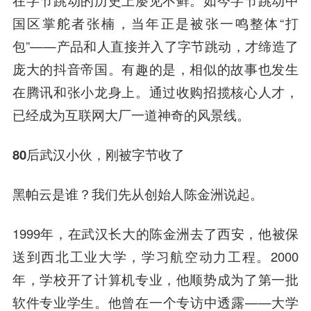
在字节跳动的历史上屡见不鲜。如今字节跳动中
国区掌舵者
张楠
，当年正是被张一鸣整体“打
包”——产品和人直接并入了字节跳动，才缔造了
庞大的抖音帝国。有趣的是，相似的故事也发生
在腾讯和
张小龙
身上。通过收购招揽核心人才，
已经成为互联网大厂一道神奇的风景线。
80后武汉小伙，刚被字节收了
黑帕云是谁？我们先从创始人
陈金洲
说起。
1999年，在武汉长大的陈金洲去了西安，他被保
送到西北工业大学，学习
航空动力
工程。2000
年，学校开了计算机专业，他顺势成为了第一批
软件专业学生。他曾在一个专访中透露——
大学