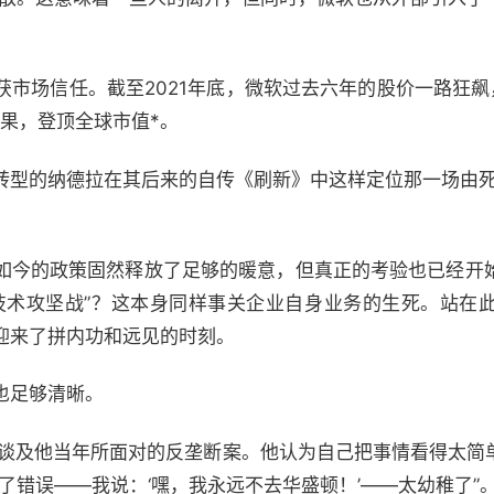
获市场信任。截至2021年底，微软过去六年的股价一路狂飙
苹果，登顶全球市值*。
转型的纳德拉在其后来的自传《刷新》中这样定位那一场由死
如今的政策固然释放了足够的暖意，但真正的考验也已经开
技术攻坚战”？这本身同样事关企业自身业务的生死。站在
迎来了拼内功和远见的时刻。
也足够清晰。
时谈及他当年所面对的反垄断案。他认为自己把事情看得太简
了错误——我说：‘嘿，我永远不去华盛顿！’——太幼稚了”