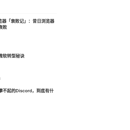
浏览器「衰败记」：昔日浏览器
衰败
微软转型秘诀
8
不起的Discord，到底有什
7