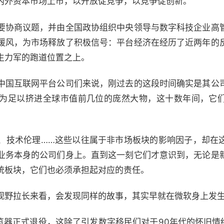
内外资本市场上市，以开放促竞争，以竞争促创新。
要协商议题，并由全国政协组织中央领导与数字科技企业高
暖风，为市场释放了积极信号：平台经济在经历了近两年的
生力军的跑道位置之上。
中国互联网平台公司们来说，刚过去的这段时间确实是其公
为足以挤进全球市值前几位的庞然大物，这十数年间，它
、技术伦理……这些以往属于非市场板块的影响因子，却在
业务本身的公司们身上。直到这一刻它们才意识到，无论是
统板块，它们也必须承担起对应的责任。
视野拉长来看，会发现同样的故事，其实早就在微软身上发
览器正式退役，这除了引发数字移民们对于90年代的怀旧情