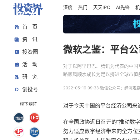
深度
热门
天天IPO
AI先锋
机
首 页
资 讯
微软之鉴：平台公
投资圈
活 动
对于以阿里巴巴、腾讯为代表的中国
路顺风顺水成长为足以挤进全球市值
研 究
2022-05-19 09:33
·
微信公众号：经济观
创投号
旗下矩阵
对于今天中国的平台经济公司来
在全国政协近日召开的“推动数
努力适应数字经济带来的全方位