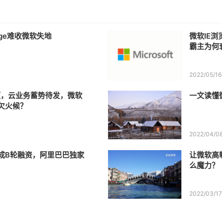
dge难收微软失地
微软IE
霸主为何
2022/05/16
压，云业务蓄势待发，微软
一文读懂
欠火候？
2022/04/0
成B轮融资，阿里巴巴独家
让微软高攀
么魔力？
2022/03/1