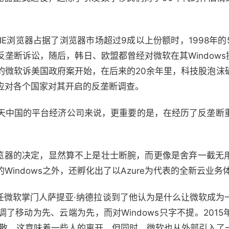
IE浏览器占据了浏览器市场超过9成以上份额时，1998年的
垄断诉讼，随后，韩日、欧盟都曾经对微软在其Windows
的微软诉美国政府案开始，在后来的20余年里，科技股泡沫
应对各个国家对其开启的反垄断调查。
天中国的平台经济公司来说，更重要的是，在经历了反垄断
浏览器的决定，显然算不上是壮士断腕，而更像是舍弃一截无
indows之外，还孵化出了以Azure为代表的全新云业务
时任微软掌门人萨提亚·纳德拉谈到了他认为是什么让微软成
了移动为先、云端为先，而对Windows只字不提。201
被解散。这意味着一些人的离开，但同时，微软也从外部引入