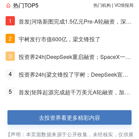
热门TOP5
热门机构
|
VC情报局
1
首发|河络新图完成1.5亿元Pre-A轮融资，深耕i
PSC原创细胞技术
2
宇树发行市值600亿，梁文锋投了
3
投资界24h|DeepSeek重启融资；SpaceX一夜
市值蒸发1.5万亿；上海国投，一举投7家GP
4
投资界24h|梁文锋投了宇树；DeepSeek宣布
大幅涨价；贝恩资本买下贡茶
5
首发|矩阵起源完成超千万美元A轮融资，加速
企业级AI基础设施研发
去投资界看更多精彩内容
【声明：本页面数据来源于公开收集，未经核实，仅供展