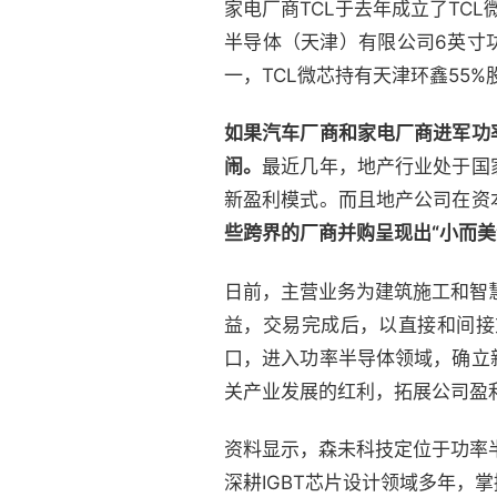
家电厂商TCL于去年成立了TC
半导体（天津）有限公司6英寸
一，TCL微芯持有天津环鑫55%
如果汽车厂商和家电厂商进军功
闹。
最近几年，地产行业处于国
新盈利模式。而且地产公司在资
些跨界的厂商并购呈现出“小而
日前，主营业务为建筑施工和智慧
益，交易完成后，以直接和间接
口，进入功率半导体领域，确立
关产业发展的红利，拓展公司盈
资料显示，森未科技定位于功率
深耕IGBT芯片设计领域多年，