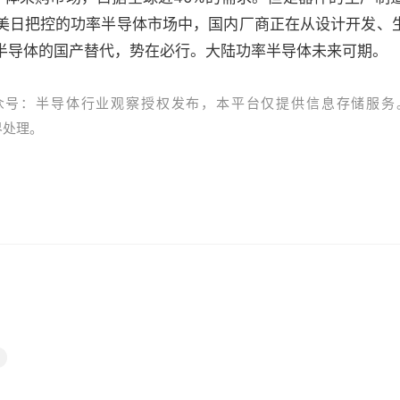
美日把控的功率半导体市场中，国内厂商正在从设计开发、
半导体的国产替代，势在必行。大陆功率半导体未来可期。
众号：半导体行业观察授权发布，本平台仅提供信息存储服务
资界处理。