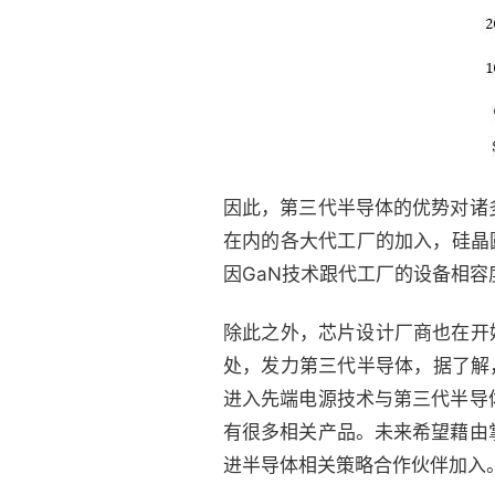
因此，第三代半导体的优势对诸
在内的各大代工厂的加入，硅晶
因GaN技术跟代工厂的设备相容
除此之外，芯片设计厂商也在开
处，发力第三代半导体，据了解
进入先端电源技术与第三代半导
有很多相关产品。未来希望藉由
进半导体相关策略合作伙伴加入