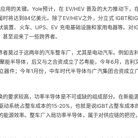
用的关键。Yole预计，在 EV/HEV 普及的大力推动下，在 2
，届时将达到84亿美元。除了EV/HEV之外，分立式 IGBT和
装置、火车、UPS、EV 充电基础设施和家用电器等。对I
，甚至迎来了一些跨界者。
界者莫过于这两年的汽车整车厂，尤其是电动汽车。例如吉利从
了芯聚能半导体，后又与之合资成立了芯粤能，今年6月，吉利
立器件；今年1月份，中车时代半导体与广汽集团合资成立
换的要求较高，功率半导体是不可或缺的组成部分。在新能源汽
系统占整车成本的15-20%，也就是说IGBT占整车成本的
的能源效率。整车厂入局功率半导体，属于对供应链的把控