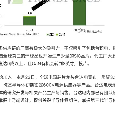
多供应链的厂商有极大的吸引力，不仅吸引了包括台积电、
圆全球第三的环球晶也开始生产少量的SiC晶片。代工厂大多
度达9成以上，且GaN有机会转到8英寸厂投片。
始加入。本月23日，全球电源芯片龙头台达电宣布，斥资3.
，碇基半导体初期锁定600V电源供应器等产品。台达电表
体的研究开发与相关产品生产与销售，台达电内部已有团队
掌握上游端设计，提供关键半导体零组件，掌握第三代半导
。