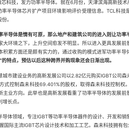
L微芯科技，发力功率半导体。就在6月份，天津滨海高新技术
功率半导体芯片扩产项目环境影响评价受理信息。TCL科技
股份。
率半导体是情有可原，那么地产和建筑公司的进入则让功率
家大环境之下，上升空间愈发不明显。所以进入更具发展前
本积累方面还是颇有实力的，通过收购的模式进军功率半导
美”的特点，预估以后这种跨界并购现象还会日渐出现。
城市建设业务的高新发展公司以2.82亿元购买IGBT公司
方式控制森未科技69.401%的股权，取得森未科技控制权
新主业方向。此举也是高新发展看重了功率半导体的发展前
利增长点。
半导体领域，专注IGBT等功率半导体器件的设计、开发和销
掌握国际主流IGBT芯片设计技术和加工工艺。森未科技拥有包