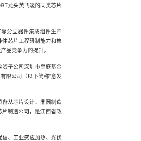
IGBT龙头英飞凌的同类芯片
高可靠分立器件集成组件生产
半导体芯片工程研制能力和集
及产品竞争力的提升。
全资子公司深圳市皇庭基金
有限公司（以下简称“意发
具备从芯片设计、晶圆制造
芯片制造公司，是江西省政
控通信、工业感应加热、光伏