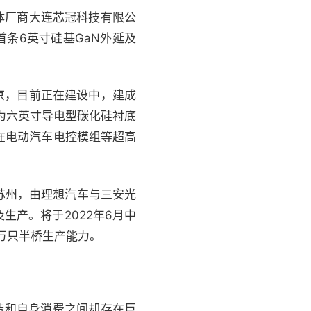
体厂商大连芯冠科技有限公
首条6英寸硅基GaN外延及
京，目前正在建设中，建成
为六英寸导电型碳化硅衬底
用在电动汽车电控模组等超高
苏州，由理想汽车与三安光
产。将于2022年6月中
0万只半桥生产能力。
造和自身消费之间却存在巨