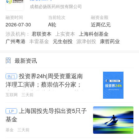
成都必扬医药科技有限公司
融资时间
当前轮次
融资金额
2026-07-30
A轮
近两亿元
涉及机构：
君联资本
上实资本
上海科创基金
广州粤港
丰雷基金
元生创投
源津创投
康哲药业
最新资讯
投资界24h|周受资重返南
热门
洋理工演讲；蔡崇信不分家；
上海国投先导拟出资5只子基金
互联网
三天前
上海国投先导拟出资5只子
LP
基金
基金
三天前