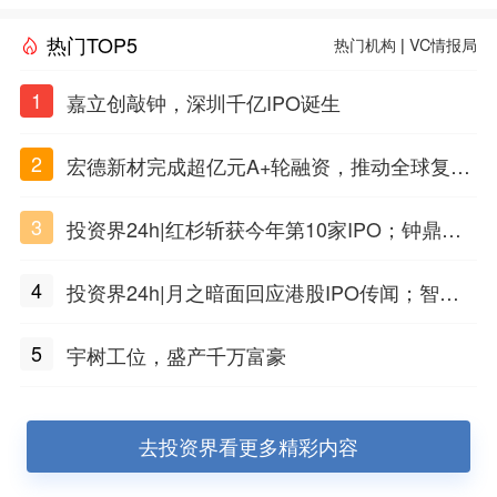
热门TOP5
热门机构
|
VC情报局
1
嘉立创敲钟，深圳千亿IPO诞生
2
宏德新材完成超亿元A+轮融资，推动全球复合
材料工程化应用
3
投资界24h|红杉斩获今年第10家IPO；钟鼎投
出一个千亿IPO；SpaceX腰斩，马斯克财富缩
4
投资界24h|月之暗面回应港股IPO传闻；智元
水
公布合伙人团队阵容；潮汕女首富又要敲钟了
5
宇树工位，盛产千万富豪
去投资界看更多精彩内容