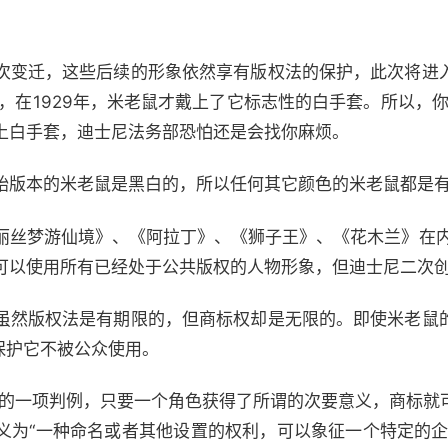
次变迁，这些后续的形象依然享有版权法的保护，此次将进
，在1929年，米老鼠才戴上了它标志性的白手套。所以，你可
上白手套，迪士尼法务部恐怕还是会找你麻烦。
始版本的米老鼠是黑白的，所以任何其它颜色的米老鼠都是
丽丝梦游仙境》、《阿拉丁》、《狮子王》、《花木兰》在内
可以使用所有已经处于公共版权的人物形象，但迪士尼二次
虽然版权法是有期限的，但商标权却是无限的。即使米老鼠
以保护它不被公众使用。
法案的一项判例，只要一个角色获得了所谓的次要意义，商标就
义为“一种命名或者其他设置的权利，可以象征一个特定的企