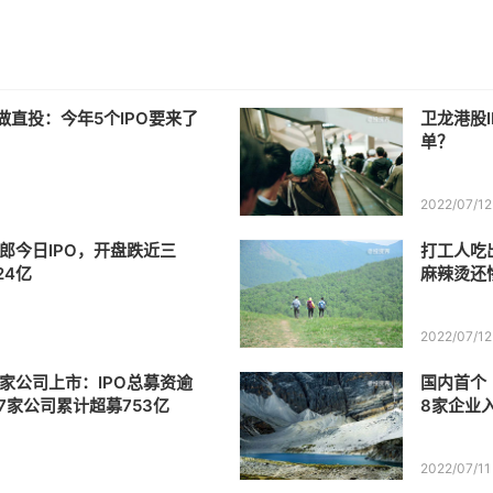
做直投：今年5个IPO要来了
卫龙港股
单？
2022/07/12
郎今日IPO，开盘跌近三
打工人吃
24亿
麻辣烫还
2022/07/12
1家公司上市：IPO总募资逾
国内首个
97家公司累计超募753亿
8家企业
2022/07/11