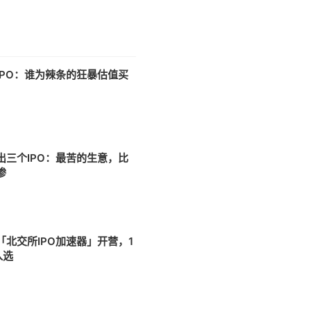
IPO：谁为辣条的狂暴估值买
出三个IPO：最苦的生意，比
惨
「北交所IPO加速器」开营，1
入选