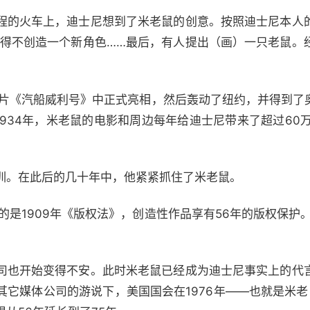
程的火车上，迪士尼想到了米老鼠的创意。按照迪士尼本人
不得不创造一个新角色……最后，有人提出（画）一只老鼠。
动画短片《汽船威利号》中正式亮相，然后轰动了纽约，并得到
934年，米老鼠的电影和周边每年给迪士尼带来了超过60万美
训。在此后的几十年中，他紧紧抓住了米老鼠。
的是1909年《版权法》，创造性作品享有56年的版权保护。
司也开始变得不安。此时米老鼠已经成为迪士尼事实上的代
其它媒体公司的游说下，美国国会在1976年——也就是米老