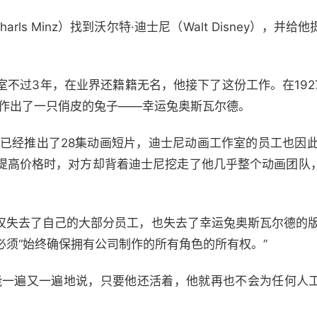
arls Minz）找到沃尔特·迪士尼（Walt Disney），
室不过3年，在业界还籍籍无名，他接下了这份工作。在192
创作出了一只俏皮的兔子——幸运兔奥斯瓦尔德。
年已经推出了28集动画短片，迪士尼动画工作室的员工也因
提高价格时，对方却背着迪士尼挖走了他几乎整个动画团队
仅失去了自己的大部分员工，也失去了幸运兔奥斯瓦尔德的版
必须“始终确保拥有公司制作的所有角色的所有权。”
能一遍又一遍地说，只要他还活着，他就再也不会为任何人