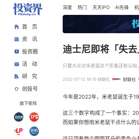
深度
热门
天天IPO
AI先锋
机
首 页
资 讯
迪士尼即将「失去
投资圈
活 动
只要大众对米老鼠这个形象还有认知
研 究
2022-07-12 18:15
·
财联社
财联社
创投号
今年是2022年，米老鼠诞生于1
旗下矩阵
这三个数字构成了一个事实：2
而如果你想用米老鼠干点什么的
这只顶着两个圆圆耳朵的黑色小