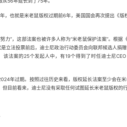
从56年延长到了75年。
98年，也就是米老鼠版权过期前6年，美国国会再次提出《版
努力”，这部法案也被许多人称为“米老鼠保护法案”。根据《
也就是立法投票前后，迪士尼政治行动委员会向联邦候选人捐赠了
。该法案的25个发起人中，有19个得到了时任迪士尼CEO 迈
2024年过期。按照过往历史来看，版权延长法案至少会在米
。但目前看来，迪士尼没有采取任何试图延长米老鼠版权的
？