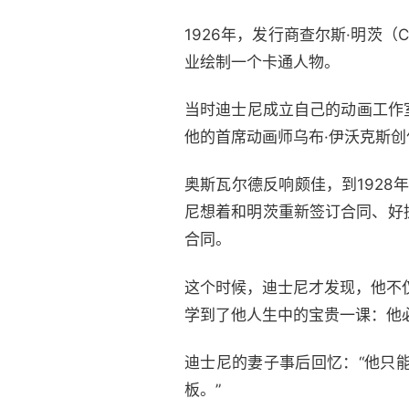
1926年，发行商查尔斯·明茨（Ch
业绘制一个卡通人物。
当时迪士尼成立自己的动画工作
他的首席动画师乌布·伊沃克斯
奥斯瓦尔德反响颇佳，到1928
尼想着和明茨重新签订合同、好
合同。
这个时候，迪士尼才发现，他不
学到了他人生中的宝贵一课：他
迪士尼的妻子事后回忆：“他只
板。”