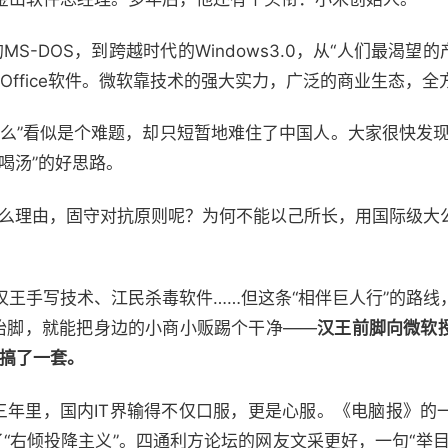
-DOS，到跨越时代的Windows3.0，从“人们最渴望的产品
Microsoft Office软件。微软靠技术的强大实力，广泛的商业
么”看似是个难题，却只短暂地难住了中国人。大家很快发现，
喝汤”的好思路。
什么理由，固守对抗原则呢？为何不能以己所长，用国际级大
汉王手写技术、江民杀毒软件……但这条“相伴巨人行”的路线
一抬脚，就能把身边的小商小贩踢个干净——
汉王前脚向微软
己搞了一套。
的三年里，国内IT界输得不仅口服，更是心服。《电脑报》的
到了“右倾投降主义”。四通利方论坛的网友文采更好，一句“举