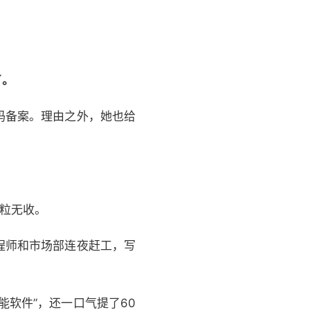
。
了。
码备案。理由之外，她也给
颗粒无收。
程师和市场部连夜赶工，写
软件”，还一口气提了60