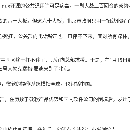
inux开源的公共通用许可是病毒，一副大战三百回合的架势
软的六十大板。但这六十大板，北京市政府只用一招就化解
心死扛，公关部的电话铃声也一直停不下来，面对所有媒体
软中国区终于扛不住了，只好向总部求援。于是，在1月15日
三号人物克瑞格·蒙迪来到了北京。
里，微软的操作系统横扫全球，也包括中国。
析报告，在历数了微软产品优势和国内软件公司的困境后，发出
金山软件总经理。多年后，他还有个头衔：小米创始人。