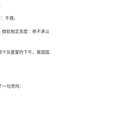
。
了：不理。
，微软抱定态度：绝不承认
那个灰蒙蒙的下午，美国国
了一句悲鸣：