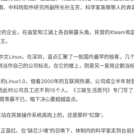
南、中科院软件研究所副所长孙玉芳、科学家袁萌等人的奔
系统的企业，在庙堂和江湖上各自崭露头角。民营的Xteam
天王。
套中文Linux，在深圳，蓝点汇聚了一批国内最早的极客，几
鹅当作自己的公司标志。在它的楼上，则是另一家用企鹅当
的Linux1.0，借着2000年的互联网热潮，公司成立半年
而此时公司员工还不到15个人。《三联生活周刊》专门写了
马哥羡慕不已，暗下决心要超越蓝点。
正站在民族操作系统高岗上的，还是那杆“红旗”。
加根正苗红。在“缺芯少魂”的召唤下，体制内的科学家走到台