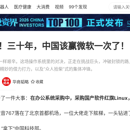
器人
医疗健康
大消费
视频
99个发现
！三十年，中国该赢微软一次了！
一样艰辛。这场操作系统里的对决，正走在挑战巨头，冲破封锁的路
精妙的借力打力，以及“众人拾柴”式的集体冲锋。
略
华商韬略
收藏
府干了一件大事：
在办公系统采购中，采购国产软件红旗Linu
，一架波音767落在了北京首都机场，一位大佬走下舷梯，一头钻
“拿下”中国科技部。