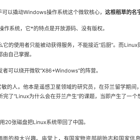
可以撬动Windows操作系统这个微软核心，
这根稻草的名字
的操作系统，它*的特点是开放源码、没有版权。
它的使用者只能被动获得服务，不能接近“后厨”。而Linu
都由自己掌握。
可以绕开微软“X86+Windows”的阵营。
个叫宫敏的人。他本是遥感卫星领域的研究员，在芬兰留学期间
完了“Linux为什么会在芬兰产生”的课题，当即产生了一个
用20张磁盘把Linux系统带回了中国。
官私两面的极大兴趣。庙堂上，有国家物资部胡贻志和国家信