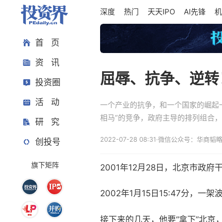
深度
热门
天天IPO
AI先锋
机
首 页
资 讯
屈辱、抗争、逆转
投资圈
活 动
一个产业的抗争，和一个国家的崛起
相马”的竞争，政府主导的排列组合，
研 究
2022-07-28 08:31
·
微信公众号：华商韬
创投号
旗下矩阵
2001年12月28日，北京市政
2002年1月15日15:47分
接下来的几天，他要“拿下”北京，