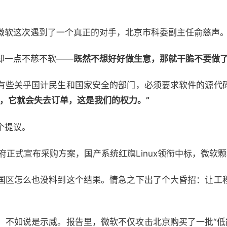
微软这次遇到了一个真正的对手，北京市科委副主任俞慈声
却一点不慈不软——
既然不想好好做生意，那就干脆不要做
有些关乎国计民生和国家安全的部门，必须要求软件的源代
意，它就会失去订单，这是我们的权力。”
个提议。
政府正式宣布采购方案，国产系统红旗Linux领衔中标，微软
国区怎么也没料到这个结果。情急之下出了个大昏招：让工
，不如说是示威。报告里，微软不仅攻击北京购买了一批“低能