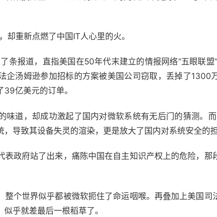
事，却重新点燃了中国IT人心里的火。
了条报道，直指美国在50年代末建立的情报网络“五眼联盟”，
法企汤姆逊参加招标的方案被美国公司窃取，丢掉了1300
了39亿美元的订单。
的味道，却成功激起了国内对微软系统有无后门的猜测。而在
统，导致其设备失灵的渲染，更是放大了国内对系统安全的
代表政府站了出来，痛陈中国在自主知识产权上的危险，那
，整个世界似乎都被微软扼住了命运咽喉。再叠加上美国司
，似乎就差最后一根稻草了。