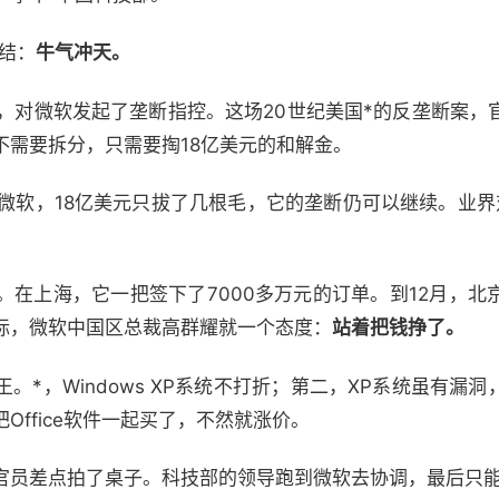
总结：
牛气冲天。
州，对微软发起了垄断指控。这场20世纪美国*的反垄断案，
不需要拆分，只需要掏18亿美元的和解金。
元的微软，18亿美元只拔了几根毛，它的垄断仍可以继续。业
。在上海，它一把签下了7000多万元的订单。到12月，北
标，微软中国区总裁高群耀就一个态度：
站着把钱挣了。
。*，Windows XP系统不打折；第二，XP系统虽有漏
Office软件一起买了，不然就涨价。
官员差点拍了桌子。科技部的领导跑到微软去协调，最后只能