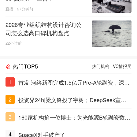
直播
27分钟前
2026专业组织结构设计咨询公
司怎么选高口碑机构盘点
22小时前
热门TOP5
热门机构
|
VC情报局
1
首发|河络新图完成1.5亿元Pre-A轮融资，深耕i
PSC原创细胞技术
2
投资界24h|梁文锋投了宇树；DeepSeek宣布
大幅涨价；贝恩资本买下贡茶
3
160家机构抢一位博士：为光能源B轮融资数亿
元
4
SpaceX对手破产了