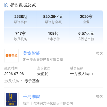
餐饮数据总览
2538起
820.36亿元
2020家
融资事件
融资总金额
企业
747家
109起
6.57亿元
涉及机构
上市事件
A股总市值
美鑫智能
餐饮
湖州美鑫智能设备有限公司
融资时间
当前轮次
融资金额
2026-07-08
天使轮
千万级人民币
涉及机构：
赤子基金
千岛湖鲟
餐饮
杭州千岛湖鲟龙科技股份有限公司