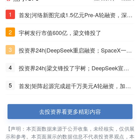
1
首发|河络新图完成1.5亿元Pre-A轮融资，深耕i
PSC原创细胞技术
2
宇树发行市值600亿，梁文锋投了
3
投资界24h|DeepSeek重启融资；SpaceX一夜
市值蒸发1.5万亿；上海国投，一举投7家GP
4
投资界24h|梁文锋投了宇树；DeepSeek宣布
大幅涨价；贝恩资本买下贡茶
5
首发|矩阵起源完成超千万美元A轮融资，加速
企业级AI基础设施研发
去投资界看更多精彩内容
【声明：本页面数据来源于公开收集，未经核实，仅供展
示和参考。本页面展示的数据信息不代表投资界观点，本