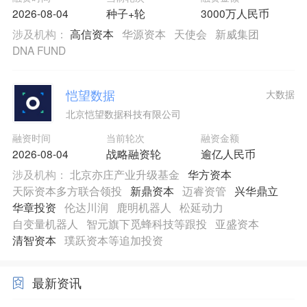
2026-08-04
种子+轮
3000万人民币
涉及机构：
高信资本
华源资本
天使会
新威集团
DNA FUND
恺望数据
大数据
北京恺望数据科技有限公司
融资时间
当前轮次
融资金额
2026-08-04
战略融资轮
逾亿人民币
涉及机构：
北京亦庄产业升级基金
华方资本
天际资本多方联合领投
新鼎资本
迈睿资管
兴华鼎立
华章投资
伦达川润
鹿明机器人
松延动力
自变量机器人
智元旗下觅蜂科技等跟投
亚盛资本
清智资本
璞跃资本等追加投资
最新资讯