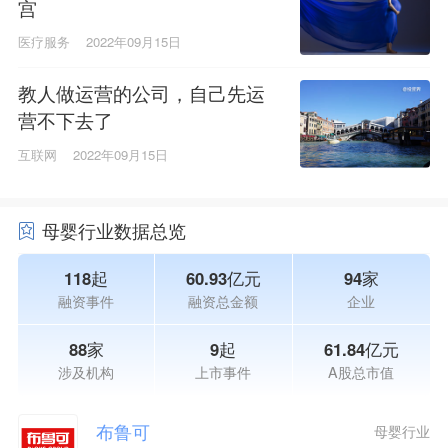
宫
医疗服务
2022年09月15日
教人做运营的公司，自己先运
营不下去了
互联网
2022年09月15日
母婴行业数据总览
118起
60.93亿元
94家
融资事件
融资总金额
企业
88家
9起
61.84亿元
涉及机构
上市事件
A股总市值
布鲁可
母婴行业