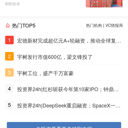
刚刚发表
热门TOP5
热门机构
|
VC情报局
1
宏德新材完成超亿元A+轮融资，推动全球复合
材料工程化应用
2
宇树发行市值600亿，梁文锋投了
3
宇树工位，盛产千万富豪
4
投资界24h|红杉斩获今年第10家IPO；钟鼎投
出一个千亿IPO；SpaceX腰斩，马斯克财富缩
5
投资界24h|DeepSeek重启融资；SpaceX一夜
水
市值蒸发1.5万亿；上海国投，一举投7家GP