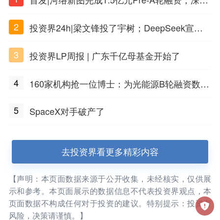
PSC原创细胞技术
2
投资界24h|梁文锋投了宇树；DeepSeek宣布
大幅涨价；贝恩资本买下贡茶
3
投资界LP周报 | 广东千亿母基金开始了
4
160家机构抢一位博士：为光能源B轮融资数亿
元
5
SpaceX对手破产了
去投资界看更多精彩内容
【声明：本页面数据来源于公开收集，未经核实，仅供展
示和参考。本页面展示的数据信息不代表投资界观点，本
页面数据不构成任何对于投资的建议。特别提示：投资有
风险，决策请谨慎。】