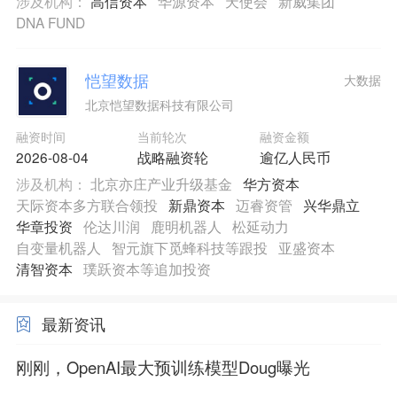
涉及机构：
高信资本
华源资本
天使会
新威集团
DNA FUND
恺望数据
大数据
北京恺望数据科技有限公司
融资时间
当前轮次
融资金额
2026-08-04
战略融资轮
逾亿人民币
涉及机构：
北京亦庄产业升级基金
华方资本
天际资本多方联合领投
新鼎资本
迈睿资管
兴华鼎立
华章投资
伦达川润
鹿明机器人
松延动力
自变量机器人
智元旗下觅蜂科技等跟投
亚盛资本
清智资本
璞跃资本等追加投资
最新资讯
刚刚，OpenAI最大预训练模型Doug曝光