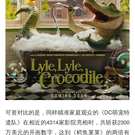
可资对比的是，同样瞄准家庭观众的《DC萌宠特
遣队》在相近的4314家影院亮相时，共斩获2300
万美元的开画数字，达到《鳄鱼莱莱》的两倍有