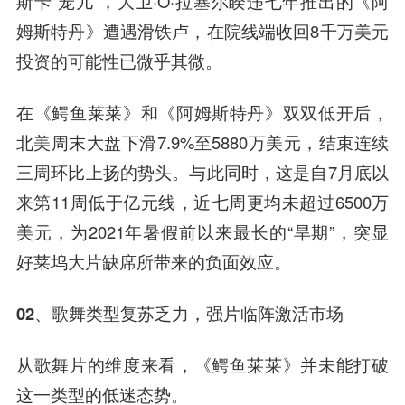
斯卡“宠儿”，大卫·O·拉塞尔睽违七年推出的《阿
姆斯特丹》遭遇滑铁卢，在院线端收回8千万美元
投资的可能性已微乎其微。
在《鳄鱼莱莱》和《阿姆斯特丹》双双低开后，
北美周末大盘下滑7.9%至5880万美元，结束连续
三周环比上扬的势头。与此同时，这是自7月底以
来第11周低于亿元线，近七周更均未超过6500万
美元，为2021年暑假前以来最长的“旱期”，突显
好莱坞大片缺席所带来的负面效应。
02、歌舞类型复苏乏力，强片临阵激活市场
从歌舞片的维度来看，《鳄鱼莱莱》并未能打破
这一类型的低迷态势。