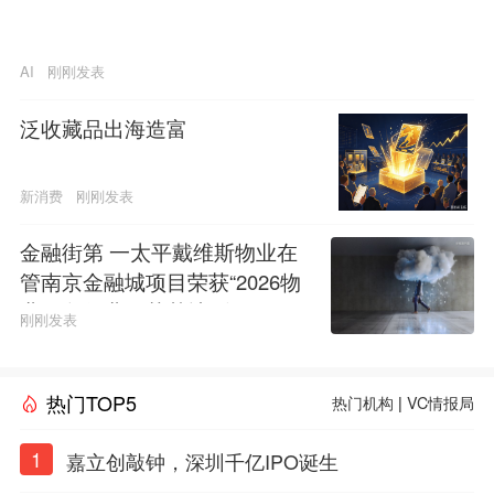
AI
刚刚发表
泛收藏品出海造富
新消费
刚刚发表
金融街第 一太平戴维斯物业在
管南京金融城项目荣获“2026物
业服务行业示范基地”称号
刚刚发表
热门TOP5
热门机构
|
VC情报局
1
嘉立创敲钟，深圳千亿IPO诞生