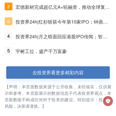
2
宏德新材完成超亿元A+轮融资，推动全球复合
材料工程化应用
3
投资界24h|红杉斩获今年第10家IPO；钟鼎投
出一个千亿IPO；SpaceX腰斩，马斯克财富缩
4
投资界24h|月之暗面回应港股IPO传闻；智元
水
公布合伙人团队阵容；潮汕女首富又要敲钟了
5
宇树工位，盛产千万富豪
去投资界看更多精彩内容
【声明：本页面数据来源于公开收集，未经核实，仅供展
示和参考。本页面展示的数据信息不代表投资界观点，本
页面数据不构成任何对于投资的建议。特别提示：投资有
风险，决策请谨慎。】