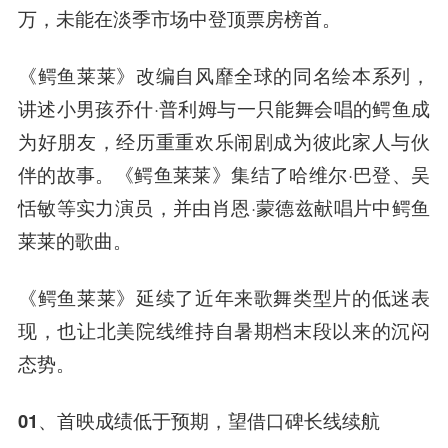
万，未能在淡季市场中登顶票房榜首。
《鳄鱼莱莱》改编自风靡全球的同名绘本系列，
讲述小男孩乔什·普利姆与一只能舞会唱的鳄鱼成
为好朋友，经历重重欢乐闹剧成为彼此家人与伙
伴的故事。《鳄鱼莱莱》集结了哈维尔·巴登、吴
恬敏等实力演员，并由肖恩·蒙德兹献唱片中鳄鱼
莱莱的歌曲。
《鳄鱼莱莱》延续了近年来歌舞类型片的低迷表
现，也让北美院线维持自暑期档末段以来的沉闷
态势。
01、首映成绩低于预期，望借口碑长线续航