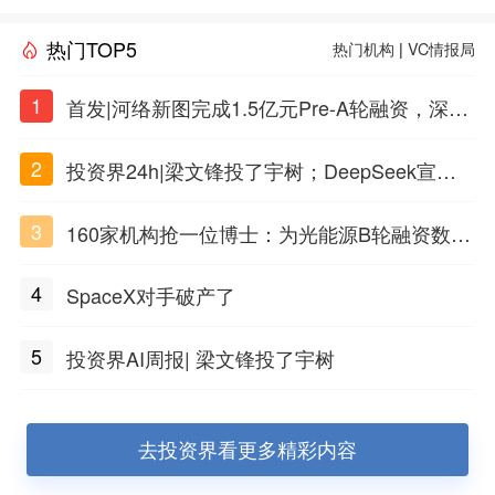
热门TOP5
热门机构
|
VC情报局
1
首发|河络新图完成1.5亿元Pre-A轮融资，深耕i
PSC原创细胞技术
2
投资界24h|梁文锋投了宇树；DeepSeek宣布
大幅涨价；贝恩资本买下贡茶
3
160家机构抢一位博士：为光能源B轮融资数亿
元
4
SpaceX对手破产了
5
投资界AI周报| 梁文锋投了宇树
去投资界看更多精彩内容