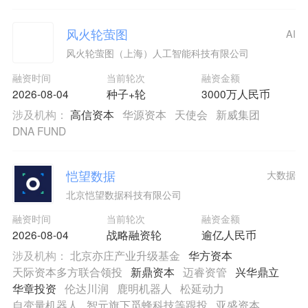
风火轮萤图
AI
风火轮萤图（上海）人工智能科技有限公司
融资时间
当前轮次
融资金额
2026-08-04
种子+轮
3000万人民币
涉及机构：
高信资本
华源资本
天使会
新威集团
DNA FUND
恺望数据
大数据
北京恺望数据科技有限公司
融资时间
当前轮次
融资金额
2026-08-04
战略融资轮
逾亿人民币
涉及机构：
北京亦庄产业升级基金
华方资本
天际资本多方联合领投
新鼎资本
迈睿资管
兴华鼎立
华章投资
伦达川润
鹿明机器人
松延动力
自变量机器人
智元旗下觅蜂科技等跟投
亚盛资本