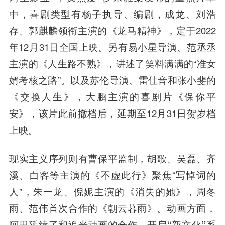
中，喜剧类型
有杨子执导、编剧，成龙、刘浩
存、郭麒麟领衔主演的《龙马精神》，定于2022
年12月31日全国上映。另有易小星导演、范丞丞
主演的《人生路不熟》，讲述了笑料满满的“准女
婿考核之路”。以及苏伦导演、雷佳音和张小斐的
《交换人生》，大鹏主演的喜剧片《保你平
安》，该片此前撤档后，延期至12月31日贺岁档
上映。
现实主义序列
则有曹保平监制，胡歌、吴磊、齐
溪、白客等主演的《不虚此行》聚焦“写悼词的
人”，朱一龙、倪妮主演的《消失的她》，周冬
雨、范伟首次合作的《朝云暮雨》。
动画方面，
阿里延续了和追光动画的合作，开启“新文化”系