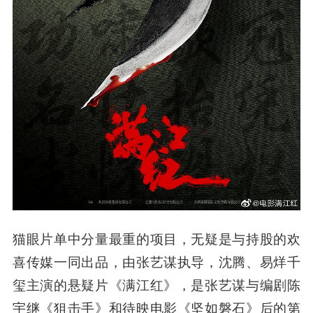
猫眼片单中分量最重的项目，无疑是
与持股的欢
喜传媒一同出品，
由张艺谋执导，沈腾、易烊千
玺主演的悬疑片《满江红》
，是张艺谋与编剧陈
宇继《狙击手》和待映电影《坚如磐石》后的第