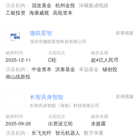
涉及机构：
混改基金
杭州金投
沐曦集成电路
工银投资
海康威视
高瓴资本
微联星智
影视视频
深圳市微联星智科技有限公司
融资时间
当前轮次
融资金额
2025-12-11
C轮
超4亿人民币
涉及机构：
中金资本
洪泰基金
卓远基金
锡创投
南山战新投
长智具身智能
影视视频
长智具身智能（海南）科技有限公司
融资时间
当前轮次
融资金额
2025-09-26
出资设立轮
未披露
涉及机构：
长飞光纤
智元机器人
数字华夏