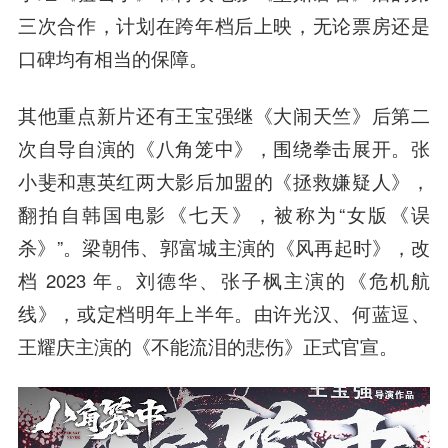
三次合作，计划在跨年档后上映，无论票房还是
口碑均有相当的保障。
其他重点新片还有
王宝强继《大闹天竺》后第二
次自导自演的《八角笼中》
，围绕拳击展开。
张
小斐和惠英红两大影后加盟的《拯救嫌疑人》
，
翻拍自韩国电影《七天》，被称为“女版《误
杀》”。梁朝伟、郭富城主演的《风再起时》，改
档 2023 年。刘德华、张子枫主演的《危机航
线》，或定档明年上半年。由许光汉、何蓝逗、
王耀庆主演的《不能流泪的悲伤》正式官宣。