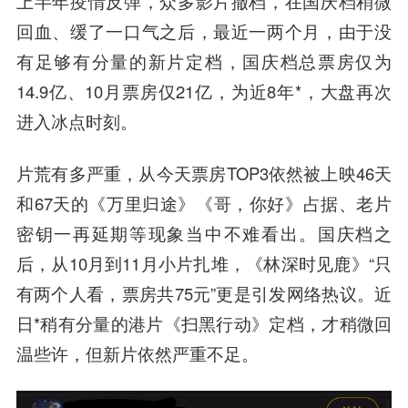
上半年疫情反弹，众多影片撤档，在国庆档稍微
回血、缓了一口气之后，最近一两个月，由于
没
有足够有分量的新片定档
，国庆档总票房仅为
14.9亿、10月票房仅21亿，为近8年*，
大盘再次
进入冰点时刻。
片荒有多严重
，从今天票房TOP3依然被上映46天
和67天的《万里归途》《哥，你好》占据、老片
密钥一再延期等现象当中不难看出。国庆档之
后，从10月到11月小片扎堆，《林深时见鹿》“只
有两个人看，票房共75元”更是引发网络热议。近
日*稍有分量的港片《扫黑行动》定档，才稍微回
温些许，但新片依然严重不足。