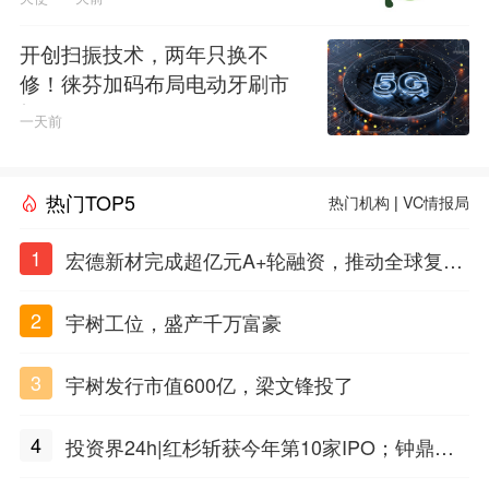
平台
开创扫振技术，两年只换不
修！徕芬加码布局电动牙刷市
场
一天前
热门TOP5
热门机构
|
VC情报局
1
宏德新材完成超亿元A+轮融资，推动全球复合
材料工程化应用
2
宇树工位，盛产千万富豪
3
宇树发行市值600亿，梁文锋投了
4
投资界24h|红杉斩获今年第10家IPO；钟鼎投
出一个千亿IPO；SpaceX腰斩，马斯克财富缩