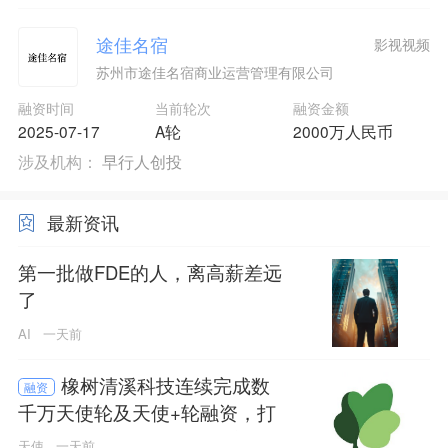
途佳名宿
影视视频
苏州市途佳名宿商业运营管理有限公司
融资时间
当前轮次
融资金额
2025-07-17
A轮
2000万人民币
涉及机构：
早行人创投
最新资讯
第一批做FDE的人，离高薪差远
了
AI
一天前
橡树清溪科技连续完成数
融资
千万天使轮及天使+轮融资，打
造人形机器人通用系统及应用
天使
一天前