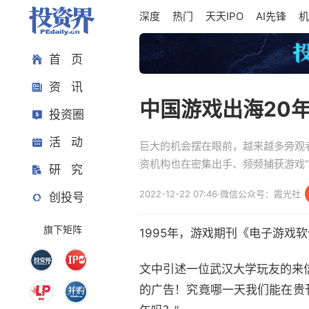
深度
热门
天天IPO
AI先锋
机
首 页
资 讯
中国游戏出海20
投资圈
活 动
巨大的机会摆在眼前，越来越多旁观
资机构也在密集出手、频频捕获游戏“
研 究
2022-12-22 07:46
·
微信公众号：霞光社
创投号
旗下矩阵
1995年，游戏期刊《电子游戏
文中引述一位武汉大学玩友的来
的广告！究竟哪一天我们能在贵