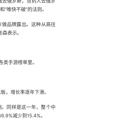
我去俄罗斯；当别人去俄罗
和“唯快不破”的法则。
市做品牌露出。这种从高往
彬森表示。
各类手游榜单里。
花板，增长率逐年下滑。
过剩。同样是这一年，整个中
9%减少到15.4%。