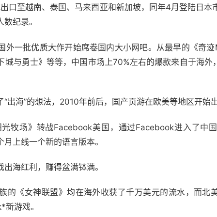
正式出口至越南、泰国、马来西亚和新加坡，同年4月登陆日本
人数纪录。
国外一批优质大作开始席卷国内大小网吧。从最早的《奇迹
下城与勇士》等等，中国市场上70%左右的爆款来自于海外
。
“出海”的想法，2010年前后，国产页游在欧美等地区开始
光牧场》转战Facebook美国，通过Facebook进入了
个月上线一个新的语言版本。
戏出海红利，赚得盆满钵满。
族的《女神联盟》均在海外收获了千万美元的流水，而北
k*新游戏。