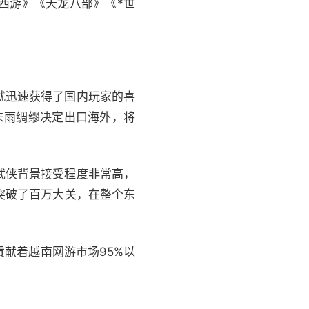
西游》《天龙八部》《*世
就迅速获得了国内玩家的喜
未雨绸缪决定出口海外，将
武侠背景接受程度非常高，
突破了百万大关，在整个东
献着越南网游市场95%以