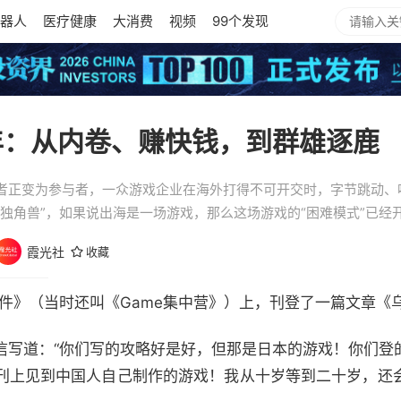
器人
医疗健康
大消费
视频
99个发现
年：从内卷、赚快钱，到群雄逐鹿
者正变为参与者，一众游戏企业在海外打得不可开交时，字节跳动、
独角兽”，如果说出海是一场游戏，那么这场游戏的“困难模式”已经
霞光社
收藏
软件》（当时还叫《Game集中营》）上，刊登了一篇文章《
信写道：“你们写的攻略好是好，但那是日本的游戏！你们登
刊上见到中国人自己制作的游戏！我从十岁等到二十岁，还