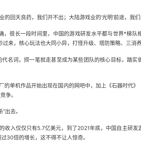
业的回天良药，我们开不出；大陆游戏业的‘光明’前途，我们
确，很长一段时间里，中国的游戏研发水平都与世界*梯队
抄过来，核心玩法也大同小异，打怪升级、塔防策略、三消养
”的代名词，捞一笔就走甚至成为某些团队的核心目标，踏实
大厂的单机作品开始出现在国内的网吧中，加上《石器时代》
的竞争。
杀”出去。
外的收入仅仅只有5.7亿美元，到了2021年底，中国自主研
间超过30倍的增长，这不得不让人惊奇。