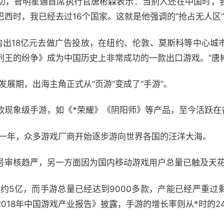
功，智明星通首席执行官唐彬森表示：当别人还在中国时，
西时，我已经去过16个国家。这就是他强调的“抢占无人区”
就掏出18亿元去做广告投放，在纽约、伦敦、莫斯科等中心城
列王的纷争》成为中国历史上非常成功的一款出口游戏。”唐
发展期，出海主角正式从“页游”变成了“手游”。
款现象级手游，如《*荣耀》《阴阳师》等产品，至今活跃在
这一年，众多游戏厂商开始逐步游向世界各国的汪洋大海。
号审核趋严，另一方面因为国内移动游戏用户总量已触及天
大约5亿，而手游总量已经达到9000多款，产能已经严重
18年中国游戏产业报告》披露，手游的增长率则从*时的246.