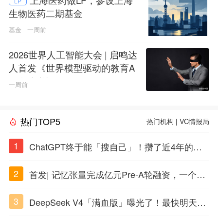
LP
生物医药二期基金
基金
一周前
2026世界人工智能大会 | 启鸣达
人首发《世界模型驱动的教育A
GI白皮书》
一周前
热门TOP5
热门机构
|
VC情报局
1
ChatGPT终于能「搜自己」！攒了近4年的对
话，一键翻出
2
首发| 记忆张量完成亿元Pre-A轮融资，一个上
海团队火了
3
DeepSeek V4「满血版」曝光了！最快明天发
布