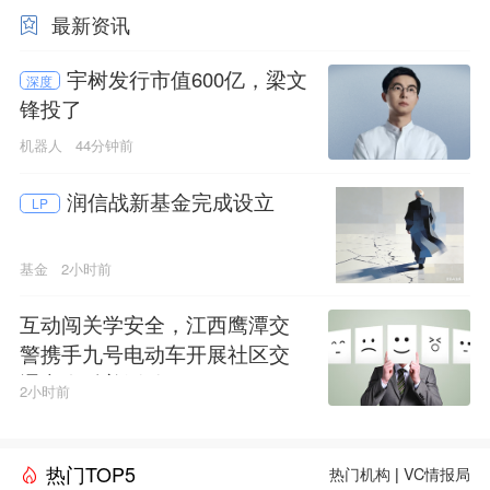
最新资讯
宇树发行市值600亿，梁文
深度
锋投了
机器人
44分钟前
润信战新基金完成设立
LP
基金
2小时前
互动闯关学安全，江西鹰潭交
警携手九号电动车开展社区交
通安全科普活动
2小时前
热门TOP5
热门机构
|
VC情报局