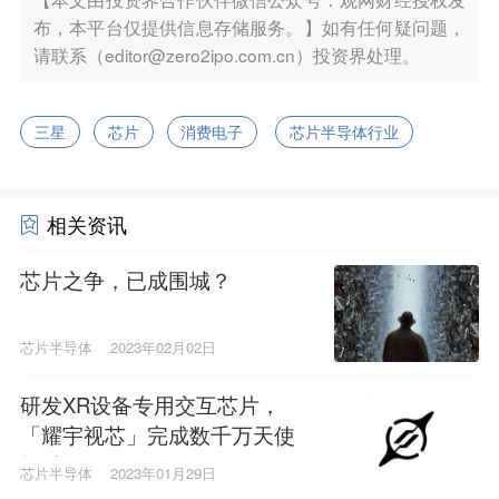
布，本平台仅提供信息存储服务。】如有任何疑问题，
请联系（editor@zero2ipo.com.cn）投资界处理。
三星
芯片
消费电子
芯片半导体行业
相关资讯
芯片之争，已成围城？
芯片半导体
2023年02月02日
研发XR设备专用交互芯片，
「耀宇视芯」完成数千万天使
轮融资
芯片半导体
2023年01月29日