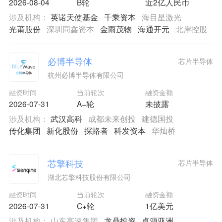
2026-08-04
B轮
近2亿人民币
涉及机构：
英诺天使基金
千乘资本
海目星激光
光莆股份
深圳同鑫资本
金雨茂物
海通开元
北岸控股
必博半导体
芯片半导体
杭州必博半导体有限公司
融资时间
当前轮次
融资金额
2026-07-31
A+轮
未披露
涉及机构：
武汉高科
成都未来创投
建德国投
传化集团
新化股份
探路者
科发资本
华灿桥
芯擎科技
芯片半导体
湖北芯擎科技股份有限公司
融资时间
当前轮次
融资金额
2026-07-31
C+轮
1亿美元
涉及机构：
山东高速集团
龙鼎投资
卓源亚洲