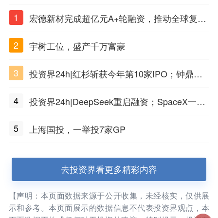
1
宏德新材完成超亿元A+轮融资，推动全球复合
材料工程化应用
2
宇树工位，盛产千万富豪
3
投资界24h|红杉斩获今年第10家IPO；钟鼎投
出一个千亿IPO；SpaceX腰斩，马斯克财富缩
4
投资界24h|DeepSeek重启融资；SpaceX一夜
水
市值蒸发1.5万亿；上海国投，一举投7家GP
5
上海国投，一举投7家GP
去投资界看更多精彩内容
【声明：本页面数据来源于公开收集，未经核实，仅供展
示和参考。本页面展示的数据信息不代表投资界观点，本