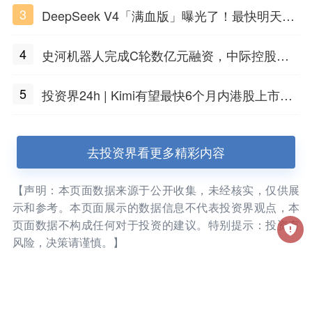
3
DeepSeek V4「满血版」曝光了！最快明天发
布
4
史河机器人完成C轮数亿元融资，中际控股领
投
5
投资界24h | Kimi有望最快6个月内港股上市；
任泽平回应解散VIP群；中际旭创又要IPO了
去投资界看更多精彩内容
【声明：本页面数据来源于公开收集，未经核实，仅供展
示和参考。本页面展示的数据信息不代表投资界观点，本
页面数据不构成任何对于投资的建议。特别提示：投资有
风险，决策请谨慎。】