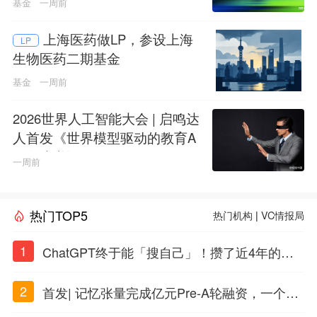
基金
一周前
上海医药做LP，参设上海
LP
生物医药二期基金
基金
一周前
2026世界人工智能大会 | 启鸣达
人首发《世界模型驱动的教育A
GI白皮书》
一周前
热门TOP5
热门机构
|
VC情报局
1
ChatGPT终于能「搜自己」！攒了近4年的对
话，一键翻出
2
首发| 记忆张量完成亿元Pre-A轮融资，一个上
海团队火了