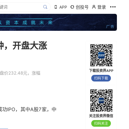
创投号
登录
APP
敲钟，开盘大涨
下载投资界APP
价232.48元，涨幅
扫码下载
功IPO，其中A股7家，中
关注投资界微信
扫码关注