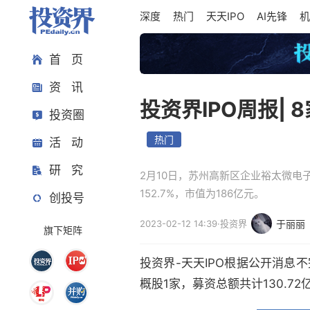
深度
热门
天天IPO
AI先锋
机
首 页
资 讯
投资界IPO周报| 
投资圈
热门
活 动
研 究
2月10日，苏州高新区企业裕太微电
152.7%，市值为186亿元。
创投号
2023-02-12 14:39
·
投资界
于丽丽
旗下矩阵
投资界-天天IPO根据公开消息不
概股1家，募资总额共计130.72