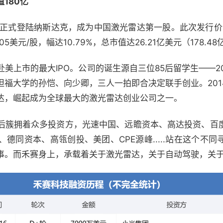
180亿
正式登陆纳斯达克，成为中国激光雷达第一股。此次发行价为
.05美元/股，幅达10.79%，总市值达26.21亿美元（178.
美上市的最大IPO。公司的诞生源自三位85后留学生——2
坦福大学的孙恺、向少卿，三人一拍即合决定联手创业。201
达，崛起成为全球最大的激光雷达创业公司之一。
后簇拥着众多投资方，光速中国、远瞻资本、高达投资、百
德同资本、高瓴创投、美团、CPE源峰.....站在这个不
事。而禾赛身上，承载着关于激光雷达，关于自动驾驶，关于