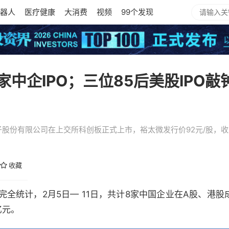
器人
医疗健康
大消费
视频
99个发现
8家中企IPO；三位85后美股IPO
子股份有限公司在上交所科创板正式上市，裕太微发行价92元/股，收盘
收藏
完全统计，2月5日— 11日，共计8家中国企业在A股、港股成
亿元。