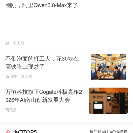
刚刚，阿里Qwen3.8-Max来了
AI
两天前
不带泡面的打工人，花30块在
高铁吃上现炒了
新消费
两天前
万恒科技旗下Cogate科极亮相2
026年AI南山创新发展大会
两天前
热门TOP5
热门机构
|
VC情报局