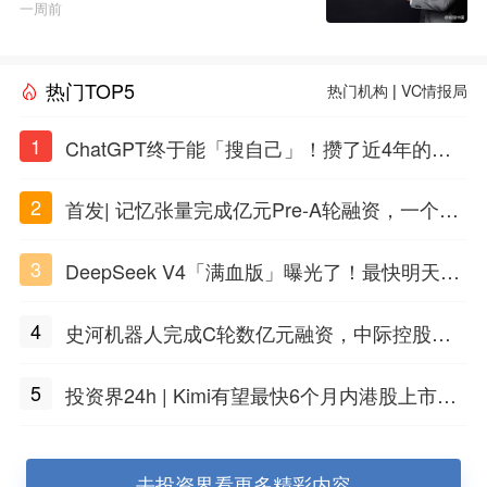
GI白皮书》
一周前
热门TOP5
热门机构
|
VC情报局
1
ChatGPT终于能「搜自己」！攒了近4年的对
话，一键翻出
2
首发| 记忆张量完成亿元Pre-A轮融资，一个上
海团队火了
3
DeepSeek V4「满血版」曝光了！最快明天发
布
4
史河机器人完成C轮数亿元融资，中际控股领
投
5
投资界24h | Kimi有望最快6个月内港股上市；
任泽平回应解散VIP群；中际旭创又要IPO了
去投资界看更多精彩内容