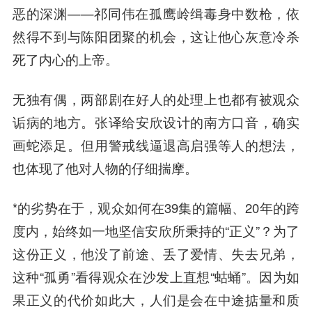
恶的深渊——祁同伟在孤鹰岭缉毒身中数枪，依
然得不到与陈阳团聚的机会，这让他心灰意冷杀
死了内心的上帝。
无独有偶，两部剧在好人的处理上也都有被观众
诟病的地方。张译给安欣设计的南方口音，确实
画蛇添足。但用警戒线逼退高启强等人的想法，
也体现了他对人物的仔细揣摩。
*的劣势在于，观众如何在39集的篇幅、20年的跨
度内，始终如一地坚信安欣所秉持的“正义”？为了
这份正义，他没了前途、丢了爱情、失去兄弟，
这种“孤勇”看得观众在沙发上直想“蛄蛹”。因为如
果正义的代价如此大，人们是会在中途掂量和质