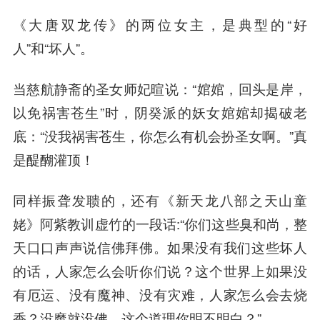
《大唐双龙传》的两位女主，是典型的“好
人”和“坏人”。
当慈航静斋的圣女师妃暄说：“婠婠，回头是岸，
以免祸害苍生”时，阴癸派的妖女婠婠却揭破老
底：“没我祸害苍生，你怎么有机会扮圣女啊。”真
是醍醐灌顶！
同样振聋发聩的，还有《新天龙八部之天山童
姥》阿紫教训虚竹的一段话:“你们这些臭和尚，整
天口口声声说信佛拜佛。如果没有我们这些坏人
的话，人家怎么会听你们说？
这个世界上如果没
有厄运、没有魔神、没有灾难，人家怎么会去烧
香？
没魔就没佛，这个道理你明不明白？”