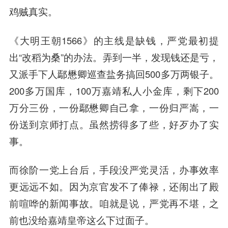
鸡贼真实。
《大明王朝1566》的主线是缺钱，严党最初提
出“改稻为桑”的办法。弄到一半，发现钱还是亏，
又派手下人鄢懋卿巡查盐务搞回500多万两银子。
200多万国库，100万嘉靖私人小金库，剩下200
万分三份，一份鄢懋卿自己拿，一份归严嵩，一
份送到京师打点。虽然捞得多了些，好歹办了实
事。
而徐阶一党上台后，手段没严党灵活，办事效率
更远远不如。因为京官发不了俸禄，还闹出了殿
前喧哗的新闻事故。咱就是说，严党再不堪，之
前也没给嘉靖皇帝这么下过面子。