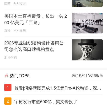
医药
刚刚发表
美国本土直播带货，长出一头 2
00 亿美元「巨兽」
直播
刚刚发表
2026专业组织结构设计咨询公
司怎么选高口碑机构盘点
21小时前
热门TOP5
热门机构
|
VC情报局
1
首发|河络新图完成1.5亿元Pre-A轮融资，深耕i
PSC原创细胞技术
2
宇树发行市值600亿，梁文锋投了