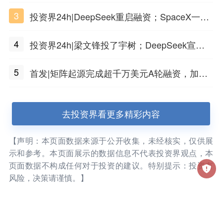
3
投资界24h|DeepSeek重启融资；SpaceX一夜
市值蒸发1.5万亿；上海国投，一举投7家GP
4
投资界24h|梁文锋投了宇树；DeepSeek宣布
大幅涨价；贝恩资本买下贡茶
5
首发|矩阵起源完成超千万美元A轮融资，加速
企业级AI基础设施研发
去投资界看更多精彩内容
【声明：本页面数据来源于公开收集，未经核实，仅供展
示和参考。本页面展示的数据信息不代表投资界观点，本
页面数据不构成任何对于投资的建议。特别提示：投资有
风险，决策请谨慎。】