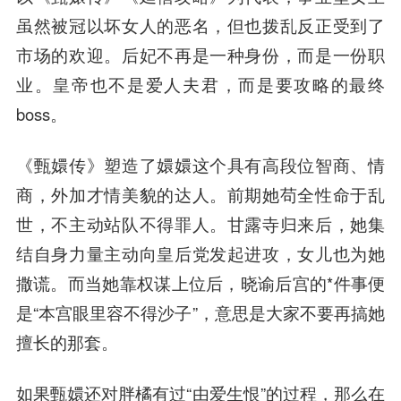
虽然被冠以坏女人的恶名，但也拨乱反正受到了
市场的欢迎。后妃不再是一种身份，而是一份职
业。皇帝也不是爱人夫君，而是要攻略的最终
boss。
《甄嬛传》塑造了嬛嬛这个具有高段位智商、情
商，外加才情美貌的达人。前期她苟全性命于乱
世，不主动站队不得罪人。甘露寺归来后，她集
结自身力量主动向皇后党发起进攻，女儿也为她
撒谎。而当她靠权谋上位后，晓谕后宫的*件事便
是“本宫眼里容不得沙子”，意思是大家不要再搞她
擅长的那套。
如果甄嬛还对胖橘有过“由爱生恨”的过程，那么在