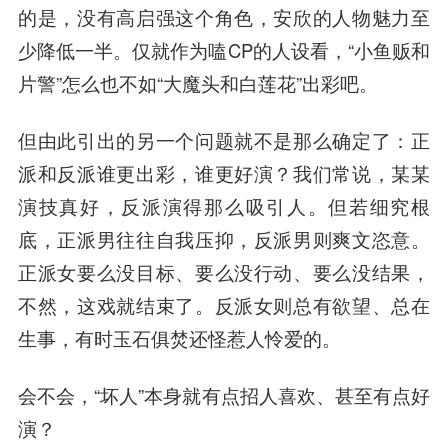
的是，没有高启强这个角色，安欣的人物魅力至
少降低一半。仅就作为嗑CP的人设看，“小鱼贩和
片警”怎么也不如“大魔头和白莲花”出彩吧。
但由此引出的另一个问题就不是那么确定了：
正
派和反派谁更出彩，谁更好演？
我们常说，某某
演技真好，反派演得那么吸引人。但若细究根
底，正派男往往自我压抑，反派男则爽文恣意。
正派女要么没目标、要么没行动、要么没结果，
不然，这戏就结束了。反派女则总有欲望、总在
生事，有时玉石俱焚还怪惹人怜爱的。
会不会，“坏人”本身就有点招人喜欢、甚至有点好
演？