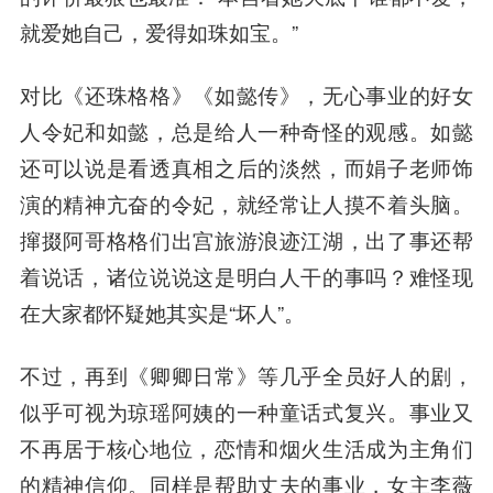
就爱她自己，爱得如珠如宝。”
对比《还珠格格》《如懿传》，无心事业的好女
人令妃和如懿，总是给人一种奇怪的观感。如懿
还可以说是看透真相之后的淡然，而娟子老师饰
演的精神亢奋的令妃，就经常让人摸不着头脑。
撺掇阿哥格格们出宫旅游浪迹江湖，出了事还帮
着说话，诸位说说这是明白人干的事吗？难怪现
在大家都怀疑她其实是“坏人”。
不过，再到《卿卿日常》等几乎全员好人的剧，
似乎可视为琼瑶阿姨的一种童话式复兴。事业又
不再居于核心地位，恋情和烟火生活成为主角们
的精神信仰。同样是帮助丈夫的事业，女主李薇