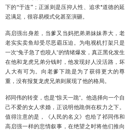
下的“于连”；正派则是压抑人性、追求*道德的延
迟满足，很容易模式化甚至演砸。
高启强出身差，当爹又当妈把弟弟妹妹养大，老
老实实卖鱼却受尽恶霸压迫。为电视机打架只是
一次“兔子急了也咬人”的情绪爆发，真正黑化发生
在他和龙虎兄弟分钱时，他发现好人没活路，坏
人大有可为。向老爹下跪是为了获得更大的尊
重，没有报复龙虎兄弟则展现了他的格局。
祁同伟的转变，也是“惊天一跪”。他选择向一个自
己不爱的女人求婚，正说明他跪倒在权力之下。
值得注意的是，《人民的名义》也给了祁同伟和
高启强一样的悲情叙事，在绝望之时将他们推向