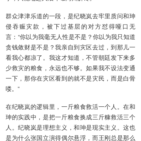
群众津津乐道的一段，是纪晓岚去牢里质问和珅
侵吞赈灾款，被下过基层的对方怼得哑口无
言：“你以为我毫无人性是不是？你以为我只知道
贪钱敛财是不是？我亲自到灾区去过，到那儿一
看我心都凉了。我这才知道，不管朝廷发下来多
少救灾的粮食，永远也不够。如果我不设法变通
一下，那你在灾区看到的就不是灾民，而是白骨
喽。”
在纪晓岚的逻辑里，一斤粮食救活一个人。在和
珅的实践中，是把一斤粮食换成三斤糠救活三个
人。纪晓岚是理想主义，和珅是现实主义。
这也
是为什么张国立演得偶尔悬浮，而王刚总是那么