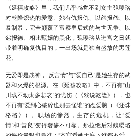
《延禧攻略》里，我们几乎感觉不到女主魏璎珞
对乾隆炽热的爱意。她有仇报仇、以怨报怨、以
暴制暴，完全颠覆了富察皇后式的与世无争、以
怨报德。相比甄嬛的黑化，魏璎珞从进宫之日就
带着明确复仇目的，一出场就是独自盛放的黑莲
花。
无爱即是战神，“反言情”与“爱自己”是她生存的武
器和火爆的根源。在《延禧攻略》中，不再有“山
川载不动太多悲哀”的忧伤（《戏说乾隆》），也
不再有“爱到心破碎也别去怪谁”的恋爱脑（《还珠
格格》）。职场的惨烈，生存的危机，让“爱
情”和“善良”变得奢侈不可靠。那拉继后对魏璎珞
的评价最狠也最准：“本宫看她天底下谁都不爱，