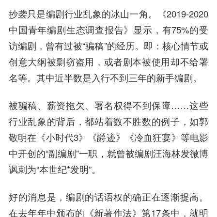
抄袭只是编剧行业乱象的冰山一角。《2019-2020
中国青年编剧生态调查报告》显示，有75%的受
访编剧，曾有过被“骗稿”的经历。即：核心情节或
创意大纲被剽窃盗用，或者剧本被使用却不给署
名等。其中近半数是入行不到三年的新手编剧。
被骗稿、薪资拖欠、署名权得不到保障……这些
行业乱象的背后，都站着数不胜数的例子，如郭
敬明在《小时代3》《爵迹》《冷血狂宴》等电影
中开创的“副编剧”一职，就曾被编剧汪海林发微博
讽刺为“本世纪*发明”。
好的消息是，编剧的话语权的确正在逐渐提高。
在去年年中颁布的《新著作法》第17条中，就明