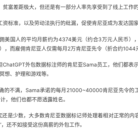
，贫富差距极大，但还是有一部分人率先享受到了线上工作
工资标准，以及劳动法执行的纰漏，促使肯尼亚成为发达国家
佣美国人的平均月薪约为4374美元（约合3万元人民币）
民币），而雇佣肯尼亚人仅需每月2万肯尼亚先令（折合约104
ChatGPT外包数据标注师的肯尼亚Sama员工，他们都表
、冥想、护理和游戏等。
的不满，Sama承诺的每月21000~40000肯尼亚先令
了生计，他们也都不愿透露姓名。
终究还是少数，大多数肯尼亚数据标记师处理着相对正常的内
”，还不如接受这份高薪的外包工作。