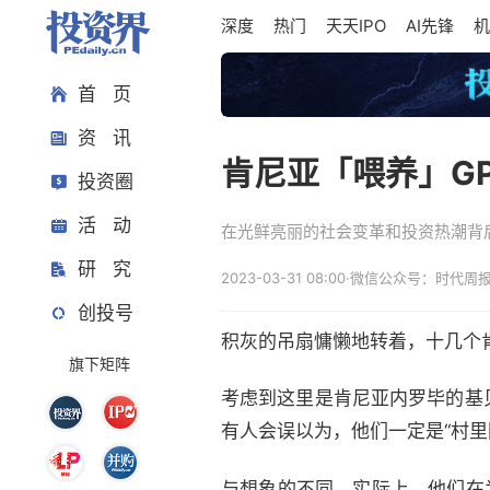
深度
热门
天天IPO
AI先锋
机
首 页
资 讯
肯尼亚「喂养」GP
投资圈
活 动
在光鲜亮丽的社会变革和投资热潮背
研 究
2023-03-31 08:00
·
微信公众号：时代周
创投号
积灰的吊扇慵懒地转着，十几个
旗下矩阵
考虑到这里是肯尼亚内罗毕的基
有人会误以为，他们一定是“村
与想象的不同，实际上，他们在为