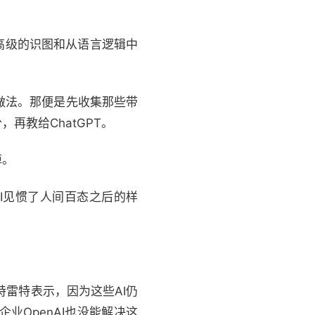
高级的识图和从语言逻辑中
的做法。那便是先收集那些带
教给ChatGPT。
掉。
I见惯了人间百态之后的样
特雷特表示，因为这些AI仍
OpenAI也没能解决这