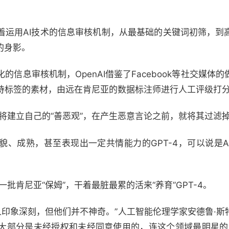
着运用AI技术的信息审核机制，从最基础的关键词初筛，到
的身影。
信息审核机制，OpenAI借鉴了Facebook等社交媒体
标签的素材，由远在肯尼亚的数据标注师进行人工评级打分，再
PT将建立自己的“善恶观”，在产生恶意言论之前，就将其过滤
貌、成熟，甚至表现出一定共情能力的GPT-4，可以说是A
雇了一批肯尼亚“保姆”，干着最脏最累的活来“养育”GPT-4。
I令人印象深刻，但他们并不神奇。”人工智能伦理学家安德鲁·斯
大部分是未经授权和未经同意使用的，连这个领域最明星的企业