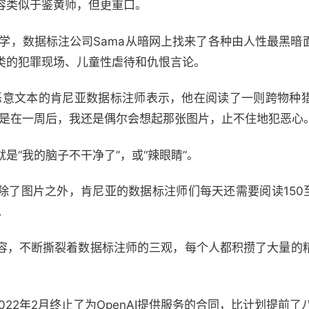
容类似于鉴黄师，但更重口。
不该学，数据标注公司Sama从暗网上找来了各种由人性最黑
类的犯罪现场、儿童性虐待和仇恨言论。
标记恶意文本的肯尼亚数据标注师表示，他在阅读了一则跨物种
便是在一周后，我还是偶尔会想起那张图片，止不住地犯恶心。
是“我的脑子不干净了”，或“辣眼睛”。
除了图片之外，肯尼亚的数据标注师们每天还需要阅读150至
。
容，不断撕裂着数据标注师的三观，每个人都积攒了大量的
022年2月终止了为OpenAI提供服务的合同，比计划提前了