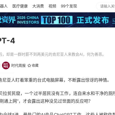
器人
医疗健康
大消费
视频
99个发现
T-4
后，却是一群时薪不到两美元的肯尼亚人来教会AI，何为善恶。
报
时代周报
收藏
肯尼亚人盯着笨重的台式电脑屏幕，不断露出惊讶的神情。
贝拉贫民窟，一个过半居民没有工作，连自来水和干净的厕
里刚通上网”，才会露出这种没见过世面的反应吧？
全球*进、最热门的AI产品ChatGPT工作。这些人被称