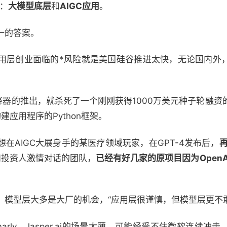
派：
大模型底层
和
AIGC应用
。
一的答案。
用层创业面临的*风险就是美国硅谷推进太快，无论国内外
码解释器的推出，就杀死了一个刚刚获得1000万美元种子轮融资的公
建应用程序的Python框架。
在AIGC大展身手的某医疗领域玩家，在GPT-4发布后，
和投资人激情对话的团队，
已经有好几家的原项目因为Open
，模型层大多是大厂的机会，“应用层很谨慎，但模型层更不敢
marly、Jasper.ai的场景太薄，可能经受不住微软连续