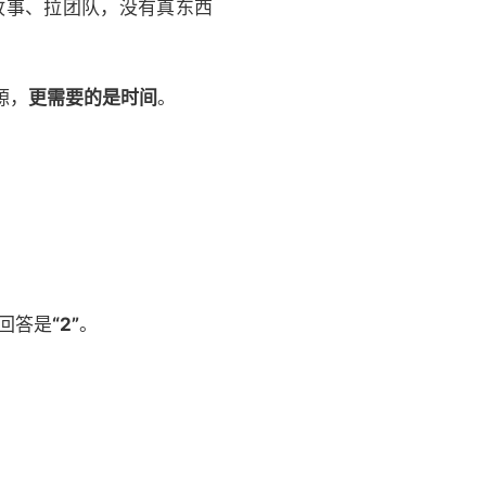
故事、拉团队，没有真东西
源，
更需要的是时间
。
的回答是
“2”
。