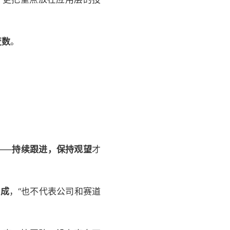
变数
。
——
持续跟进，保持观望
才
4成
，“也不代表公司和赛道