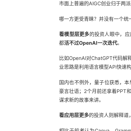
市面上普遍的AIGC创业归于两
哪一方更受青睐？并没有一个统
看模型层更多
的投资人眼中，应
都
活不过OpenAI一次迭代
。
比如OpenAI对ChatGPT代
业思路是利用语言模型APi快速构
国内也不例外，量子位获悉，本想
豪言壮语；2个月前还拿着PPT
谋求新的故事来讲。
看应用层更多
的投资人则解释道
相比于前者认为Canva、Gram