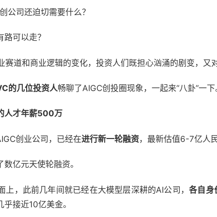
初创公司还迫切需要什么？
有路可以走？
发创业赛道和商业逻辑的变化，投资人们既担心汹涌的剧变，又
VC的几位投资人
畅聊了AIGC创投圈现象，一起来“八卦”一下
人才年薪500万
IGC创业公司，已经在
进行新一轮融资
，最新估值6-7亿人
了数亿元天使轮融资。
面上，此前几年间就已经在大模型层深耕的AI公司，
各自身
乎接近10亿美金。