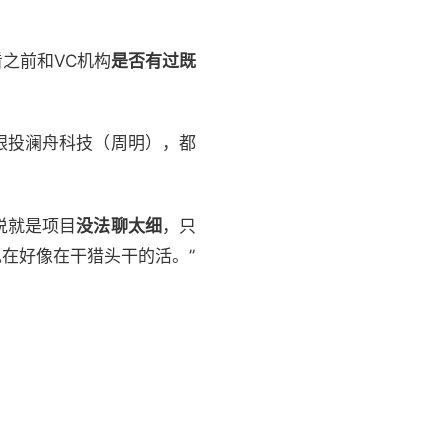
之前和VC机构
是否有过既
跟投澜舟科技（周明），都
说就是项目
没法聊太细
，只
现在好像在干猎头干的活。”