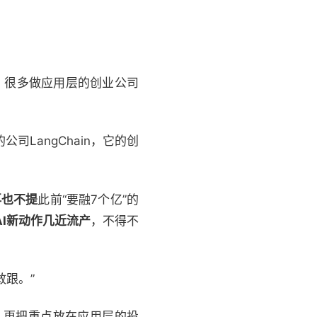
，很多做应用层的创业公司
司LangChain，它的创
再也不提
此前“要融7个亿”的
AI新动作几近流产
，不得不
跟。”
冲击，更把重点放在应用层的投