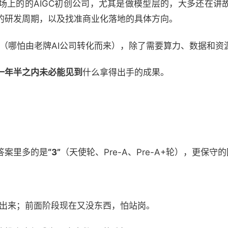
场上的的AIGC初创公司，尤其是做模型层的，大多还在讲
的研发周期，以及找准商业化落地的具体方向。
司（哪怕由老牌AI公司转化而来），除了需要算力、数据和资
一年半之内未必能见到
什么拿得出手的成果。
答案里多的是
“3”
（天使轮、Pre-A、Pre-A+轮），更保守
出来；前面阶段现在又没东西，怕站岗。