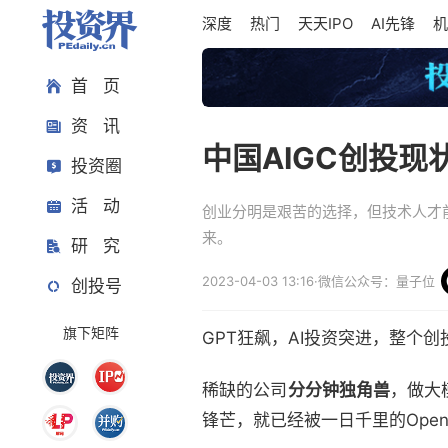
深度
热门
天天IPO
AI先锋
机
首 页
资 讯
中国AIGC创投现
投资圈
活 动
创业分明是艰苦的选择，但技术人才前
来。
研 究
2023-04-03 13:16
·
微信公众号：量子位
创投号
旗下矩阵
GPT狂飙，AI投资突进，整个
稀缺的公司
分分钟独角兽
，做大
锋芒，就已经被一日千里的Open