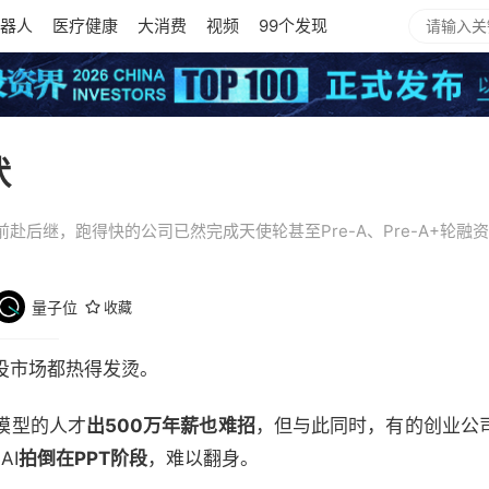
器人
医疗健康
大消费
视频
99个发现
状
赴后继，跑得快的公司已然完成天使轮甚至Pre-A、Pre-A+轮
量子位
收藏
创投市场都热得发烫。
模型的人才
出500万年薪也难招
，但与此同时，有的创业公
AI
拍倒在PPT阶段
，难以翻身。