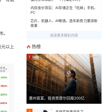
内存涨价背后：AI存储正在「吃掉」手机、
PC
芯片、机器人、AI眼镜，造车新势力要讲新
故事
上市。
阅读更多精彩内容
热榜
美元以上
1
惠州首富，投资思摩尔回报200亿
年终奖新贵诞生了
2