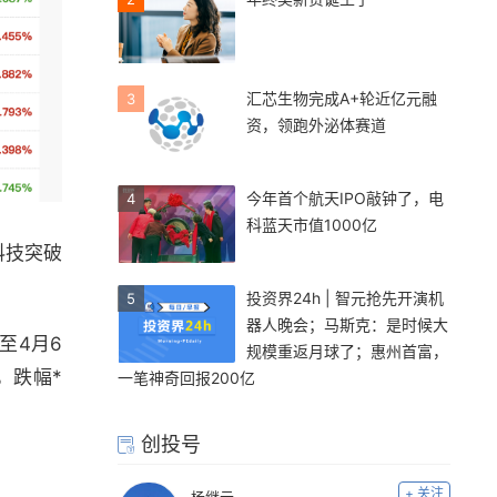
汇芯生物完成A+轮近亿元融
3
资，领跑外泌体赛道
今年首个航天IPO敲钟了，电
4
科蓝天市值1000亿
科技突破
投资界24h | 智元抢先开演机
5
器人晚会；马斯克：是时候大
至4月6
规模重返月球了；惠州首富，
，跌幅*
一笔神奇回报200亿
创投号
+ 关注