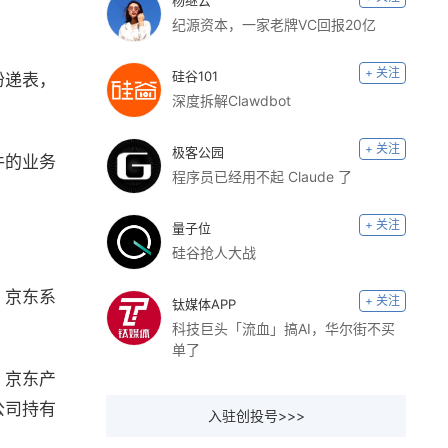
杨继云
纪源资本，一家老牌VC回报20亿
+ 关注
硅谷101
纷递表，
深度拆解Clawdbot
+ 关注
极客公园
件的业务
程序员已经用不起 Claude 了
+ 关注
量子位
硅谷抢人大战
，京东系
+ 关注
钛媒体APP
科技巨头「流血」搞AI，华尔街不买
单了
，京东产
公司持有
入驻创投号>>>