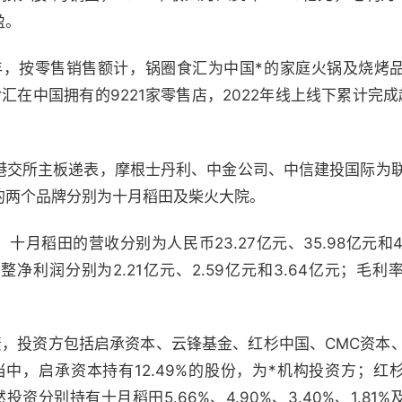
盈。
2年，按零售销售额计，锅圈食汇为中国*的家庭火锅及烧烤
圈食汇在中国拥有的9221家零售店，2022年线上线下累计完成
港交所主板递表，摩根士丹利、中金公司、中信建投国际为
的两个品牌分别为十月稻田及柴火大院。
，十月稻田的营收分别为人民币23.27亿元、35.98亿元和45
整净利润分别为2.21亿元、2.59亿元和3.64亿元；毛利
资，投资方包括启承资本、云锋基金、红杉中国、CMC资本
当中，启承资本持有12.49%的股份，为*机构投资方；红
资分别持有十月稻田5.66%、4.90%、3.40%、1.81%及