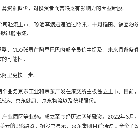
，募资额偏少，对投资者而言缺乏有影响力的大型新股。
公司赴港上市，珍酒李渡迅速通过聆讯，十月稻田、锅圈纷
点燃港股市场。
调整，CEO张勇在阿里巴巴内部全员信中提及，未来具备条
市的可能性。
比阿里更快一步。
下两个业务京东工业和京东产发在港交所主板独立上市。目前
、达达、京东健康、京东物流以及德邦股份。
产业园区等业务。成立至今经历过两轮融资。2022年3月
亿美元的B轮融资。招股书显示，京东集团目前通过其全资子
%。