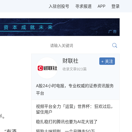
入驻创投号
寻求报道
APP
登录
财联社
+ 关注
收录文章
923篇
A股24小时电报，专业权威的证券资讯服务
平台
视频平台全力「运营」世界杯：狂欢过后，
留住用户
半。
稳扎稳打的腾讯也要为AI花大钱了
猫狗土味短剧，一个月赚走50万
，“有酒