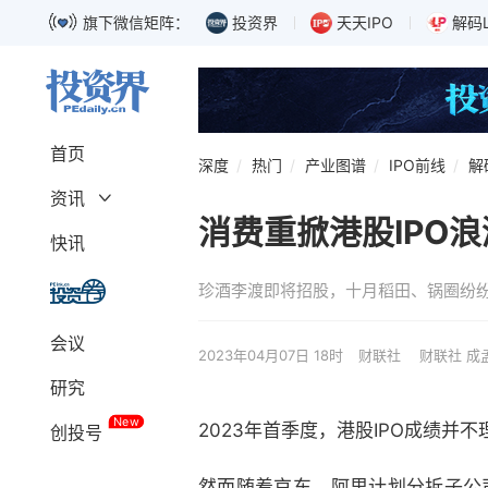
旗下微信矩阵：
投资界
天天IPO
解码
首页
深度
热门
产业图谱
IPO前线
解
资讯
消费重掀港股IPO
深度
融资
快讯
募资
独角兽
珍酒李渡即将招股，十月稻田、锅圈纷纷
上市
科创板
巨头
IPO
会议
政策
解码LP
2023年04月07日 18时
财联社
财联社 成
研究
New
2023年首季度，港股IPO成绩并
创投号
然而随着京东、阿里计划分拆子公