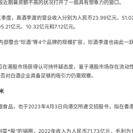
新股近期募资额不高的状况打开了一扇具有想象力的窗口。
三季度，真酒李渡的营业收入分别为人民币23.99亿元、51.0
21亿元、10.32亿元和7.12亿元。
内部整合“珍酒”等4个品牌的规模扩容，珍酒李渡也由此一
否在港股市场获得认可持怀疑态度，鉴于港股市场存在流动
是否对白酒企业具备足够的吸引力仍需观察。
米
食品，也于2023年4月3日向港交所递交招股书，拟在香
菜*股”的锅圈，2022年收入为人民币71.73亿元，毛利为12