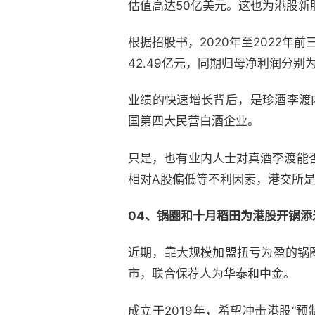
估值高达50亿美元。这也为港股
根据招股书，2020年至2022年前
42.49亿元，同期归母净利润分别为5.
业绩的快速增长背后，是珍酒李渡
国第四大民营白酒企业。
只是，也有业内人士对真酒李渡能
相对A股偏低等不利因素，港交所
04、锅圈和十月稻田为港股开锅添
近期，靠大规模加盟扭亏为盈的锅圈
市，联合保荐人为华泰和中金。
成立于2019年，希望冲击港股“预制