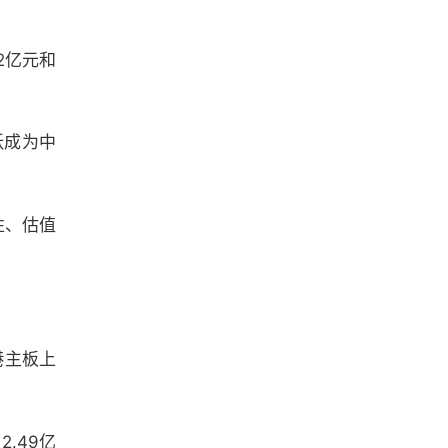
2亿元和
跃成为中
性、估值
港主板上
.49亿