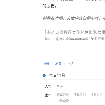
的股份。
财联社声明：文章内容仅供参考，
【本文由投资界合作伙伴财联社
（editor@zero2ipo.com.cn）投资界
港股
消费
IPO
本文涉及
华平
人物
阿里巴巴
德邦股份
锅圈食汇
企业
中信建投