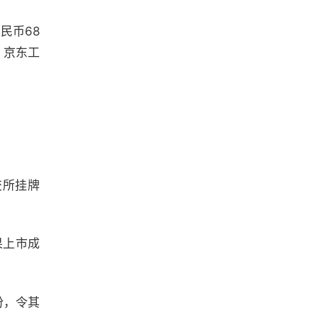
民币68
，京东工
交所挂牌
果上市成
份，令其