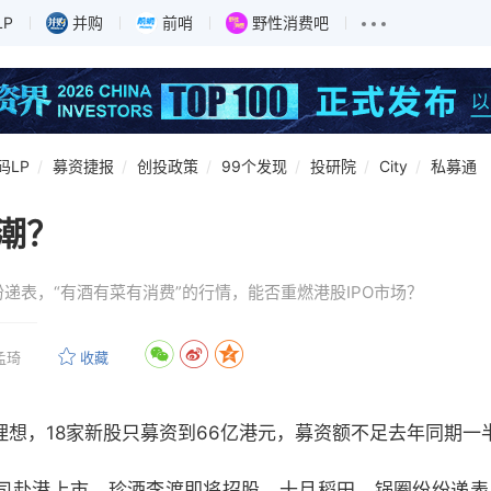
LP
并购
前哨
野性消费吧
码LP
募资捷报
创投政策
99个发现
投研院
City
私募通
浪潮？
递表，“有酒有菜有消费”的行情，能否重燃港股IPO市场？
孟琦
收藏
不理想，18家新股只募资到66亿港元，募资额不足去年同期一
司赴港上市，珍酒李渡即将招股，十月稻田、锅圈纷纷递表