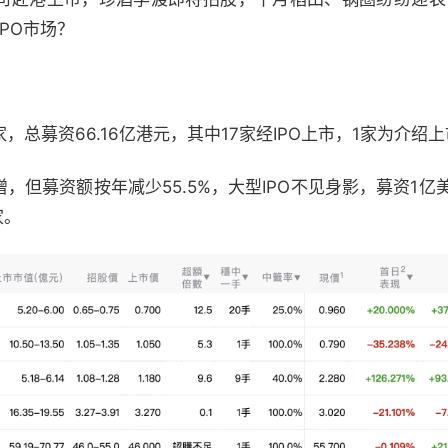
PO市场？
家，总募资66.16亿港元，其中17家经IPO上市，1家为介绍
，但募资额按年减少55.5%，大型IPO不见身影，募资1亿
家。