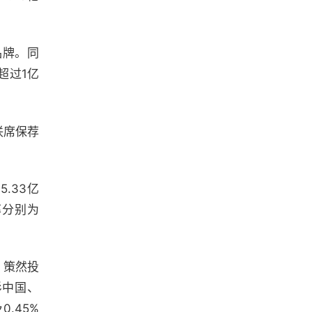
品牌。同
超过1亿
联席保荐
.33亿
率分别为
、策然投
杉中国、
0.45%