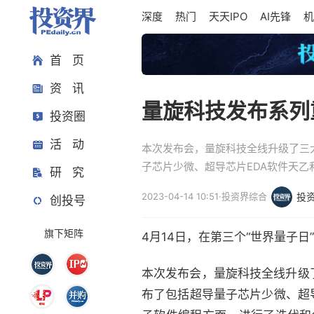
深度
热门
天天IPO
AI先锋
机
首 页
资 讯
量旋科技发布系列
投资圈
活 动
本次发布会，量旋科技全线升级了三
子芯片少微、超导芯片EDA软件天
研 究
2023-04-14 10:51
·
投资界综合
投
创投号
旗下矩阵
4月14日，在第三个“世界量子日
本次发布会，量旋科技全线升级
布了包括超导量子芯片少微、超