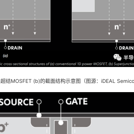
超结MOSFET (b)的截面结构示意图（图源：iDEAL Semico