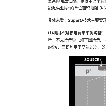
更高的电压性能。该技术仍采用传统
能提供业界*的单位面积电阻 (RS
具体来看，SuperQ技术主要实
(1)利用不对称电荷来平衡沟槽：
断，不支持传导（如下图所示），
的5%，面积利用率高达95%。