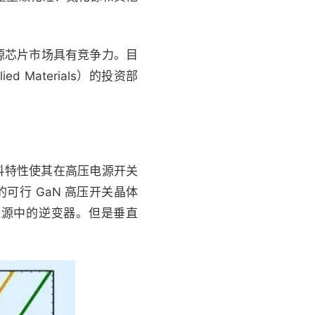
%的电源芯片市场具有竞争力。目
Materials）的投资部
材料特性使其在高压电源开关
行的可行 GaN 高压开关晶体
生能源中的逆变器。但是垂直