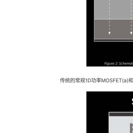
传统的常规1D功率MOSFET(a)和