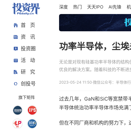
深度
热门
天天IPO
AI先锋
机
首 页
资 讯
功率半导体，尘埃
投资圈
活 动
无论是对现有硅基功率半导体的结构
优良的解决方案。随着科技的不断进
研 究
2023-05-24 11:50
·
微信公众号：半导体行
创投号
旗下矩阵
过去几年，GaN和SiC等宽
半导体统治功率半导体市场充满
但在不同厂商和机构的努力下，