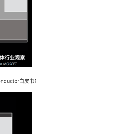
nductor白皮书）