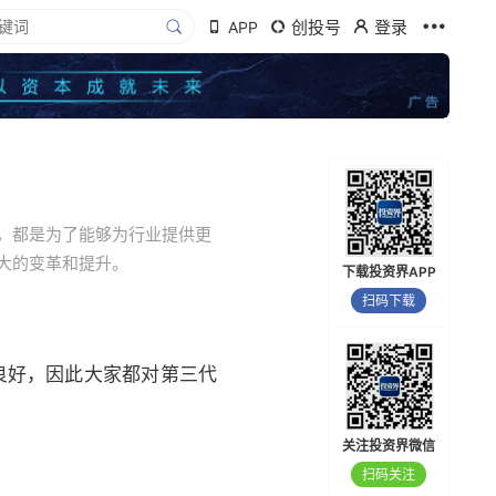
创投号
登录
APP
，都是为了能够为行业提供更
大的变革和提升。
下载投资界APP
扫码下载
良好，因此大家都对第三代
关注投资界微信
扫码关注