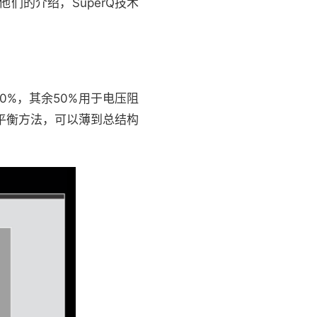
们的介绍，SuperQ技术
0%，其余50%用于电压阻
荷平衡方法，可以薄到总结构