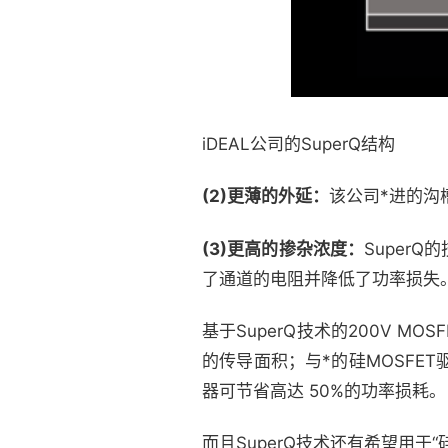
iDEAL公司的SuperQ结构
(2)更薄的外延：
该公司*进的沟
(3)更高的掺杂浓度：
Super
了通道的电阻并降低了功率损失
基于SuperQ技术的200V M
的传导面积；与*的硅MOSFET
器可节省高达 50%的功率损耗。
而且SuperQ技术还有希望用