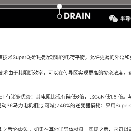
槽技术SuperQ提供接近理想的电荷平衡，允许更薄的外延
Q的技术由于其阻断效率，可以在传导区实现更高的掺杂浓度
。
OSFET有诸多优势：其电阻比现有硅低6倍，比GaN低1.6 倍
驱动36马力电机相比,可减少46%的逆变器损耗；采用Supe
于“硅之后”的材料，如果在其他半导体材料上实现之后，它可