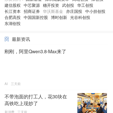
建信股权
中芯聚源
穗开投资
武创投
华工创投
长江资本
招商证券
华沃斯基金
亦庄国投
中小担创投
合肥高投
中国国新控股
博时创新
光谷科创投
东湖创投
最新资讯
刚刚，阿里Qwen3.8-Max来了
AI
三天前
不带泡面的打工人，花30块在
高铁吃上现炒了
新消费
三天前