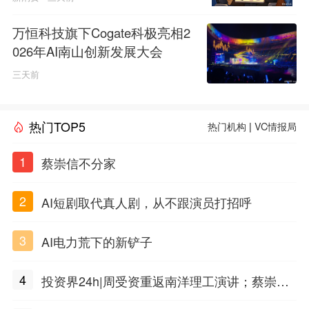
万恒科技旗下Cogate科极亮相2
026年AI南山创新发展大会
三天前
热门TOP5
热门机构
|
VC情报局
1
蔡崇信不分家
2
AI短剧取代真人剧，从不跟演员打招呼
3
AI电力荒下的新铲子
4
投资界24h|周受资重返南洋理工演讲；蔡崇信
不分家；上海国投先导拟出资5只子基金