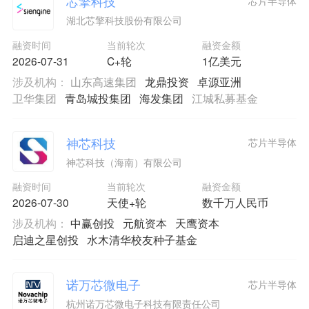
芯擎科技
芯片半导体
湖北芯擎科技股份有限公司
融资时间
当前轮次
融资金额
2026-07-31
C+轮
1亿美元
涉及机构：
山东高速集团
龙鼎投资
卓源亚洲
卫华集团
青岛城投集团
海发集团
江城私募基金
神芯科技
芯片半导体
神芯科技（海南）有限公司
融资时间
当前轮次
融资金额
2026-07-30
天使+轮
数千万人民币
涉及机构：
中赢创投
元航资本
天鹰资本
启迪之星创投
水木清华校友种子基金
诺万芯微电子
芯片半导体
杭州诺万芯微电子科技有限责任公司