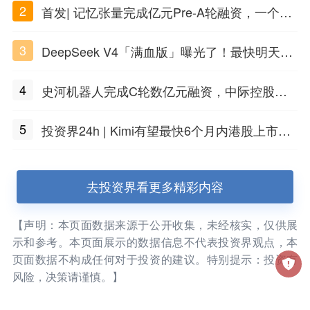
2
首发| 记忆张量完成亿元Pre-A轮融资，一个上
海团队火了
3
DeepSeek V4「满血版」曝光了！最快明天发
布
4
史河机器人完成C轮数亿元融资，中际控股领
投
5
投资界24h | Kimi有望最快6个月内港股上市；
任泽平回应解散VIP群；中际旭创又要IPO了
去投资界看更多精彩内容
【声明：本页面数据来源于公开收集，未经核实，仅供展
示和参考。本页面展示的数据信息不代表投资界观点，本
页面数据不构成任何对于投资的建议。特别提示：投资有
风险，决策请谨慎。】