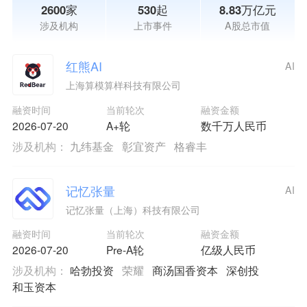
2600家
530起
8.83万亿元
涉及机构
上市事件
A股总市值
红熊AI
AI
上海算模算样科技有限公司
融资时间
当前轮次
融资金额
2026-07-20
A+轮
数千万人民币
涉及机构：
九纬基金
彰宜资产
格睿丰
记忆张量
AI
记忆张量（上海）科技有限公司
融资时间
当前轮次
融资金额
2026-07-20
Pre-A轮
亿级人民币
涉及机构：
哈勃投资
荣耀
商汤国香资本
深创投
和玉资本