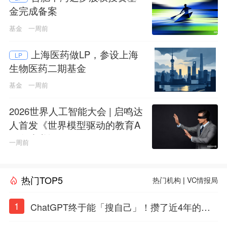
金完成备案
基金
一周前
上海医药做LP，参设上海
LP
生物医药二期基金
基金
一周前
2026世界人工智能大会 | 启鸣达
人首发《世界模型驱动的教育A
GI白皮书》
一周前
热门TOP5
热门机构
|
VC情报局
1
ChatGPT终于能「搜自己」！攒了近4年的对
话，一键翻出