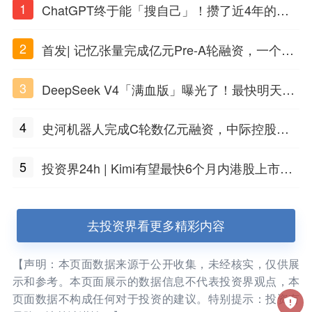
1
ChatGPT终于能「搜自己」！攒了近4年的对
话，一键翻出
2
首发| 记忆张量完成亿元Pre-A轮融资，一个上
海团队火了
3
DeepSeek V4「满血版」曝光了！最快明天发
布
4
史河机器人完成C轮数亿元融资，中际控股领
投
5
投资界24h | Kimi有望最快6个月内港股上市；
任泽平回应解散VIP群；中际旭创又要IPO了
去投资界看更多精彩内容
【声明：本页面数据来源于公开收集，未经核实，仅供展
示和参考。本页面展示的数据信息不代表投资界观点，本
页面数据不构成任何对于投资的建议。特别提示：投资有