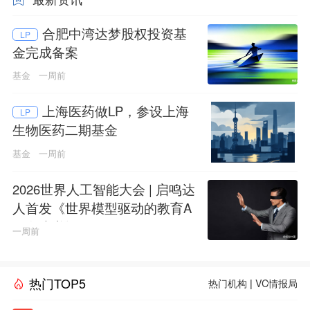
合肥中湾达梦股权投资基
LP
金完成备案
基金
一周前
上海医药做LP，参设上海
LP
生物医药二期基金
基金
一周前
2026世界人工智能大会 | 启鸣达
人首发《世界模型驱动的教育A
GI白皮书》
一周前
热门TOP5
热门机构
|
VC情报局