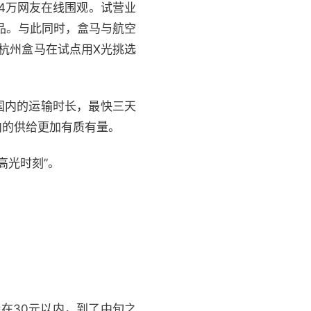
.4万网友在线围观。试营业
品。与此同时，盒马与航空
且杭州盒马在试点用X光挑选
国内的运输时长，最快三天
内的供给更加有质有量。
高光时刻”。
在30元以内，到了中旬之