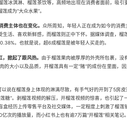
榴莲冰淇淋、榴莲茶饮等，高频地出现在消费者面前，吸引
莲成为“大众水果”。
消费主体也在变化。
众所周知，年轻人正在成为如今的消费主
受生活、喜欢新鲜感，而榴莲则正中下怀。据媒体调查，榴莲消
比达10.38%。也就是说，超6成榴莲是被年轻人买走的。
红，掀起了跟风热。
由于榴莲果肉被厚厚的外壳所包裹，没
肉的大小以及品质，开榴莲具有一定“赌”的成份在里面，因
可以说在榴莲身上体现的淋漓尽致，有手气好的开到了5房皮
榴莲糖”。剥榴莲视频的解压，开榴莲视频的惊喜，也引起了
盲盒经历上传零售平台及社交媒体，一定程度上刺激了榴莲
50亿次的播放量，而小红书上也有逾7万篇“开榴莲”相关笔记