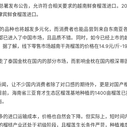
关总署发布公告，允许符合相关要求的越南鲜食榴莲进口。20
律宾鲜食榴莲进口。
的品种也将越发多元化，而消费者也能品尝到来自东南亚
都已进入了中国市场，且品质不错。同时，如今已经上市的
了解，线下零售市场越南干尧榴莲的价格在14.9元/斤-19
走了泰国金枕在国内的部分市场，而影响金枕在国内根深蒂
新闻，让不少国内消费者除了对口感的期待外，更是对国产
目前，海南省三亚育才生态区榴莲基地种植的1400亩榴莲
亩。
多的进口运输成本，价格也自然会下降。但实际上，短时间
的榴梿产业还处于初级阶段，且榴莲生长条件严苛，种植难