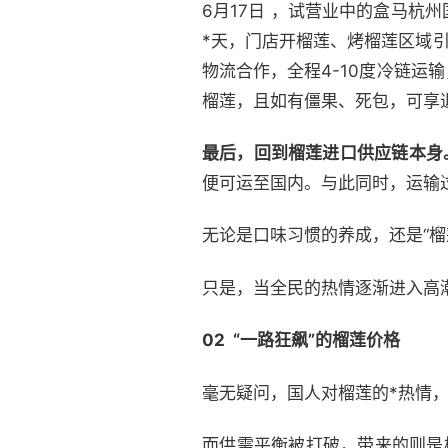
6月17日 ，试营业中的盒马杭
*天，门店开榴莲、烤榴莲区域
物流合作，全程4-10度冷链运
榴莲，且如有僵果、死包，可享退
最后，回到榴莲进口供应链本身
便可运至国内。与此同时，运输
无论是口味习惯的养成，还是“榴
只是，当全民的热情逐渐进入高潮
02 “一路狂飙”的榴莲价格
毫无疑问，国人对榴莲的*热情
而供需平衡被打破，带来的则是