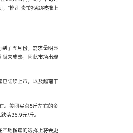
，“榴莲 贵”的话题被推上
而到了五月份，需求量明显
莲尚未成熟，因此市场出现
莲已陆续上市，以及越南干
左右。美团买菜5斤左右的金
落35.9元/斤。
在产地榴莲的选择上将会更