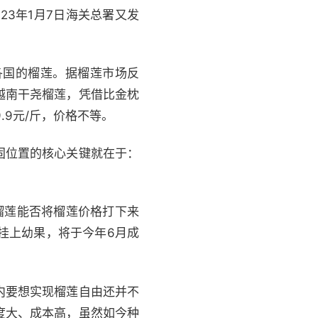
23年1月7日海关总署又发
各国的榴莲。据榴莲市场反
越南干尧榴莲，凭借比金枕
.9元/斤，价格不等。
固位置的核心关键就在于：
榴莲能否将榴莲价格打下来
已挂上幼果，将于今年6月成
内要想实现榴莲自由还并不
度大、成本高，虽然如今种