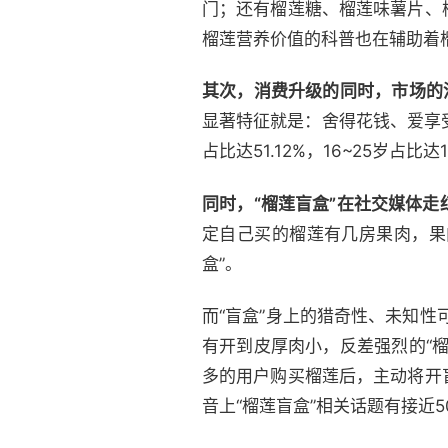
门；还有榴莲糖、榴莲味薯片、
榴莲营养价值的科普也在辅助着榴
其次，消费升级的同时，市场的
显著特征就是：舍得花钱、爱享
占比达51.12%，16~25岁占
同时，“榴莲盲盒”在社交媒体走
定自己买的榴莲有几房果肉，果
盒”。
而“盲盒”身上的猎奇性、未知性
有开到皮厚肉小，反差强烈的“
多的用户购买榴莲后，主动将开
音上“榴莲盲盒”相关话题有接近