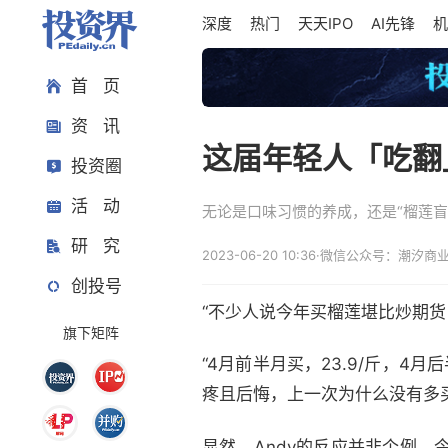
深度
热门
天天IPO
AI先锋
机
首 页
资 讯
这届年轻人「吃翻
投资圈
活 动
无论是口味习惯的养成，还是“榴莲盲
研 究
2023-06-20 10:36
·
微信公众号：潮汐商
创投号
“不少人说今年买榴莲堪比炒期货
旗下矩阵
“4月前半月买，23.9/斤，4月
疼且后悔，上一次为什么没有多买
显然，Andy的反应并非个例。