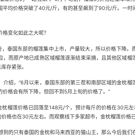
平均价格突破了40元/斤，有的甚至飙到了90元/斤。一时间
价格变化如此之大呢？
份，泰国东部的榴莲集中上市，产量较大，所以价格下降。
应，而原产地已成熟区域榴莲逐渐结束采摘，且其他区域榴
且库存紧张。
】介绍，“6月以来，泰国东部的第三茬和南部区域的金枕榴
的价格会有所下降，但回不到5月上旬的价格了。”
金枕榴莲价格已回落至148元/个，预计每斤的价格在30元
的价格也在30元左右。而观察线下多家超市，金枕榴莲价格已跌
想到的只有泰国的金枕和马来西亚的猫山王，那么今后我们