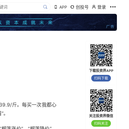
创投号
登录
APP
下载投资界APP
扫码下载
，39.9/斤。每买一次我都心
”。
关注投资界微信
扫码关注
榴莲涨价”、“榴莲降价”、