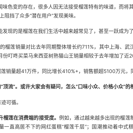
闻味色变的存在，很多人因无法接受榴莲特有的味道，而将其
上阻挡了众多“潜在用户”发现美味。
能发现的是榴莲在我们生活中越来越常见了，甚至一跃成为了
菜的榴莲销量对比去年同期整体增长约711%，其中上海、武
-5月份叮咚买菜马来西亚树熟猫山王销量相较于去年增加了近2
销量超41万件，同比增长410%+，销售额超5100万元，同
的“顶流”。或许大家会有疑问，怎么“口味小众、价格小众”
有迹可循。
升榴莲在消费端的接受度。
例如，通过越来越多出现的榴莲
销量一直高居不下的网红蛋糕“榴莲千层”；国潮推动着中式