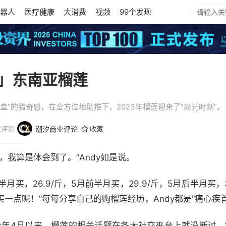
器人
医疗健康
大消费
视频
99个发现
」东南亚榴莲
盒”的猎奇感，在全方位地助推下，2023年榴莲迎来了“高光时刻”。
业评论
潮汐商业评论
收藏
，我算是体会到了。”Andy如是说。
后半月买，26.9/斤，5月前半月买，29.9/斤，5月后半月买
一点呢！”每每分享自己的购榴莲经历，Andy都是“痛心疾首
今年4月以来，榴莲的相关话题在各大社交平台上就没断过，“