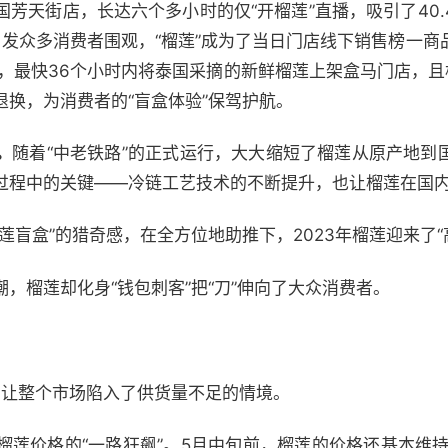
州国芳天街店，长达六个多小时的仅“开榴莲”直播，吸引了40
引发众多消费者围观，“榴莲”成为了当日门店线下销售榜一商
输，最快36个小时内将泰国采摘的新鲜榴莲上架盒马门店，
换，为消费者的“盲盒体验”保驾护航。
。
随着“中老铁路”的正式运行，大大缩短了榴莲从原产地到
过程中的关键——冷链工艺技术的不断提升，也让榴莲在国
莲盲盒”的猎奇感，在全方位地助推下，2023年榴莲迎来了“
，榴莲却化身“钱包刺客”把“刀”伸向了大众消费者。
，让整个市场陷入了供货量不足的情境。
榴莲价格的“一路狂飙”。5月中旬前，榴莲的价格还基本维持