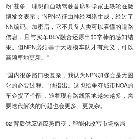
粉”甚多。理想前自动驾驶首席科学家王轶轮在微
博发文表示：“NPN特征由神经网络生成，经过了
NN编码、加密后，它不具备人类可以看懂的道路
信息，且与实车BEV融合还原出非常棒的感知结
果。但NPN必须基于大规模车队才有意义，可以
高频率地更新。”
“国内很多路口极复杂，我认为NPN加强会是无图
化的必要过程。”他指出。这也给争夺城市NOA的
车企提了个醒，随着现有路线落地越来越多，需
要迭代解决的问题也会更多、更复杂。
02 背后供应链应势而变，
智能化改写市场格局