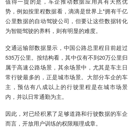
值得一提的是，车企推动数据应用具有天然优
势，例如按里程数据看，滴滴是世界上*拥有千亿
公里数据的自动驾驶公司，但要让这些数据转化
为智能驾驶的养料，则有明显的难度。
交通运输部数据显示，中国公路总里程目前超过
535万公里。按结构看，其中仅有不到20万公里归
属于高速公路场景，其余场景中，尤其是车主日
常行驶最多的，正是城市场景。大部分车企的车
主，预估有八成以上的行驶里程是在城市场景
内，并以日常通勤为主。
因此，对已经积累了足够道路和行驶数据的车企
而言，开放用户训练的权限顺理成章。