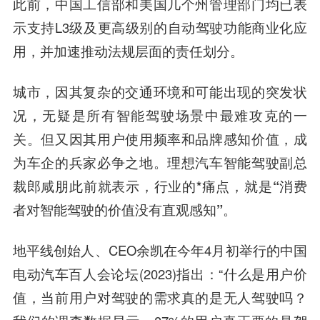
此前，中国工信部和美国几个州管理部门均已表
示支持L3级及更高级别的自动驾驶功能商业化应
用，并加速推动法规层面的责任划分。
城市，因其复杂的交通环境和可能出现的突发状
况，无疑是所有智能驾驶场景中最难攻克的一
关。但又因其用户使用频率和品牌感知价值，成
为车企的兵家必争之地。理想汽车智能驾驶副总
裁郎咸朋此前就表示，
行业的*痛点，就是“消费
者对智能驾驶的价值没有直观感知”。
地平线创始人、CEO余凯在今年4月初举行的中国
电动汽车百人会论坛(2023)指出：“什么是用户价
值，当前用户对驾驶的需求真的是无人驾驶吗？