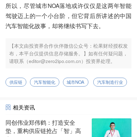
所以，尽管城市NOA落地或许仅仅是这两年智能
驾驶迈上的一个小台阶，但它背后所讲述的中国
汽车智能化故事，却将继续书写下去。
【本文由投资界合作伙伴微信公众号：松果财经授权发
布，本平台仅提供信息存储服务。】如有任何疑问题，
请联系（editor@zero2ipo.com.cn）投资界处理。
供应链
汽车智能化
城市NOA
汽车制造行业
相关资讯
同创伟业郑伟鹤：打造安全
垫，重构供应链抢占「智」高