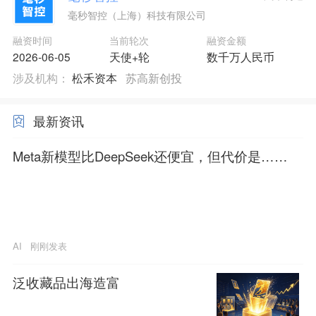
毫秒智控（上海）科技有限公司
融资时间
当前轮次
融资金额
2026-06-05
天使+轮
数千万人民币
涉及机构：
松禾资本
苏高新创投
最新资讯
Meta新模型比DeepSeek还便宜，但代价是……
AI
刚刚发表
泛收藏品出海造富