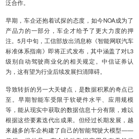
泛合作。
早期，车企还抱着试探的态度，如今NOA成为了
产品力的一部分，车企才给予了更大力度的押
注。5月中旬，工信部放出消息称《智能网联汽车
标准体系指南》即将正式发布，其中涵盖了对L3
级别自动驾驶商业化的相关规定。中信证券认
为，这有望为行业后续发展扫清障碍。
导致转折的另一大关键点，是数据积累的奇点已
至。
早期智能车受限于软硬件水平、应用规模
等，能从现实中获取的数据信息十分有限，难以
根据这些要素迭代出成果。但经过长期发展，越
来越多的车企构建了自己的智能驾驶大模型——