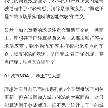
我们的调查数据显示，87%的用户真正要的是驾
驶过程中那种轻松感、消除紧张和疲劳。”而这正
是在城市场景落地辅助智能驾驶的*意义。
显然，如此重要的场景注定会遭遇车企的一拥而
上。理想甚至已经算是后来者，从毫末智行等技
术供应商，到小鹏汽车等主打智能化卖点的车
企，城市NOA的竞速，早已变成“卷王”的战场。赛
点已现，胜点又在哪里？
01 城市NOA，
“卷王”扛大旗
理想汽车目前已面向L系列的7个车型推送了相关
更新，但在试图加入城市NOA的大军面前，这只
能算达到了参战标准。据不完全统计，车企的城