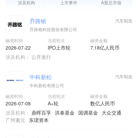
涉及机构
上市事件
A股总市值
乔路铭
汽车制造
乔路铭科技股份有限公司
融资时间
当前轮次
融资金额
2026-07-22
IPO上市轮
7.18亿人民币
涉及机构：
公开发行
中科新松
汽车制造
中科新松有限公司
融资时间
当前轮次
融资金额
2026-07-08
A+轮
数亿人民币
涉及机构：
鼎晖百孚
洪泰基金
国调基金
大众交通
广州素元
东珺资本